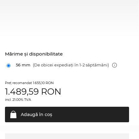
Mărime şi disponibilitate
56 mm
(De obicei expediați în 1-2 săptămâni)
1.655,10 RON
Preţ recomandat
1.489,59
RON
incl. 21.00% TVA
Adaugă în
coş