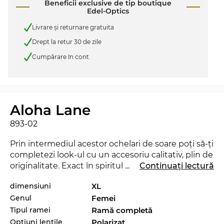
Beneficii exclusive de tip boutique
Edel-Optics
Livrare şi returnare gratuita
Drept la retur 30 de zile
Cumpărare în cont
Aloha Lane
893-02
Prin intermediul acestor ochelari de soare poţi să-ţi
completezi look-ul cu un accesoriu calitativ, plin de
originalitate. Exact în spiritul motto-ului Edel-
...
Continuați lectură
Optics „SEE AND BE SEEN“ te vei regăsi mai
dimensiuni
XL
aproape de staruri decât ai crede şi vei reuşi să
Genul
Femei
trezeşti uimirea în orice situaţie. Cu acest nou
model de la
Maui Jim
poţi demonstra că eşti un
Tipul ramei
Ramă completă
„trend-setter“ veritabil. Chiar şi în sezonul actual,
Opțiuni lentile
Polarizat