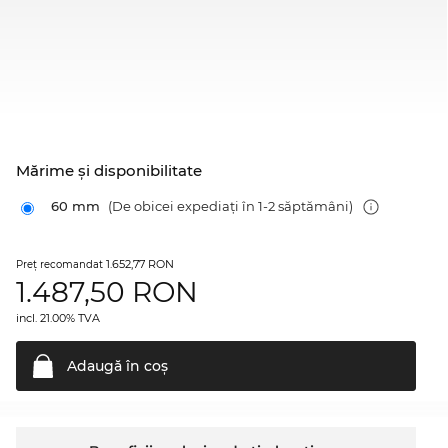
Mărime şi disponibilitate
60 mm
(De obicei expediați în 1-2 săptămâni)
1.652,77 RON
Preţ recomandat
1.487,50
RON
incl. 21.00% TVA
Adaugă în
coş