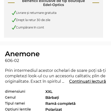
Beneficii exclusive de tip boutique
Edel-Optics
Livrare şi returnare gratuita
Drept la retur 30 de zile
Cumpărare în cont
Anemone
606-02
Prin intermediul acestor ochelari de soare poţi să-ţi
completezi look-ul cu un accesoriu calitativ, plin de
originalitate. Exact în spiritul motto-ului Edel-
...
Continuați lectură
Optics „SEE AND BE SEEN“ te vei regăsi mai
dimensiuni
XXL
aproape de staruri decât ai crede şi vei reuşi să
Genul
Bărbaţi
trezeşti uimirea în orice situaţie. Cu acest nou
model de la
Maui Jim
poţi demonstra că eşti un
Tipul ramei
Ramă completă
„trend-setter“ veritabil. Chiar şi în sezonul actual,
Opțiuni lentile
Polarizat