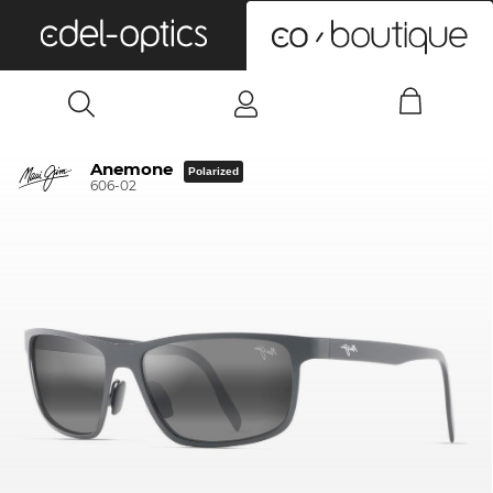
0
Anemone
Polarized
606-02