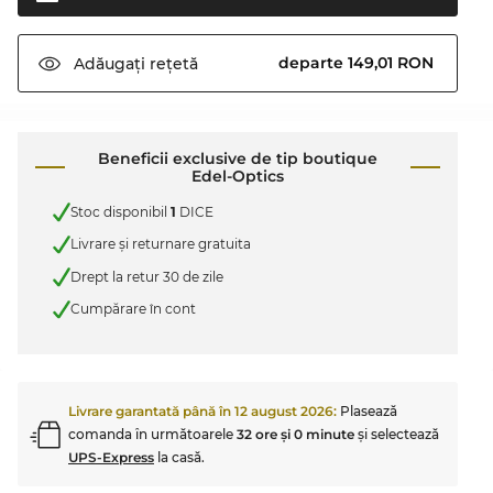
departe 149,01 RON
Adăugați
rețetă
Beneficii exclusive de tip boutique
Edel-Optics
Stoc disponibil
1
DICE
Livrare şi returnare gratuita
Drept la retur 30 de zile
Cumpărare în cont
Livrare garantată până în
12 august 2026
:
Plasează
comanda în următoarele
32 ore şi 0 minute
şi selectează
UPS-Express
la casă.