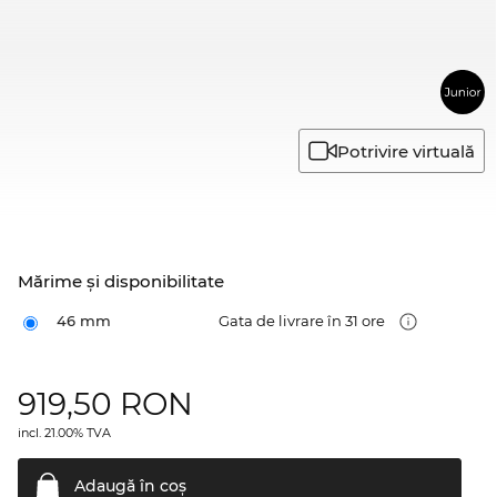
Potrivire virtuală
Mărime şi disponibilitate
46 mm
Gata de livrare în 31 ore
919,50
RON
incl. 21.00% TVA
Adaugă în
coş