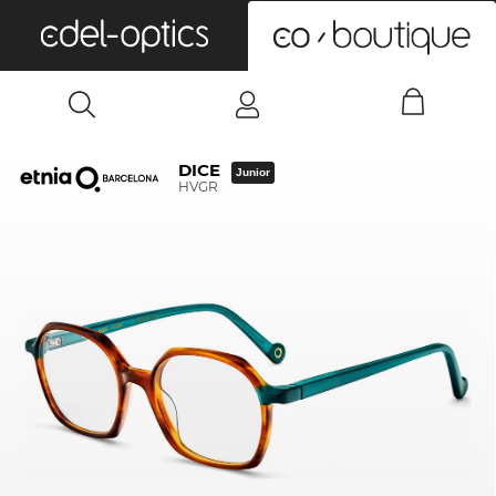
0
DICE
Junior
HVGR