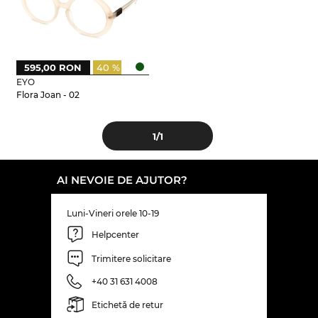
595,00 RON
40 %
EYO
Flora Joan - 02
1
/1
AI NEVOIE DE AJUTOR?
Luni-Vineri orele 10-19
Helpcenter
Trimitere solicitare
+40 31 631 4008
Etichetă de retur