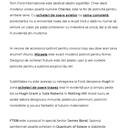
Tom Ford International este dedicat deplin egalității. Chiar dacă
modelul unisex poartă numele
Charles
, este la fel de potrivită pentru
ambele sexe. Cu
ochelari de soare aviator
cu
rama completă
,
proiectantul nu a reinventat roata, dar a reușit încă o dată nu numai să
reînvie un clasic pe piața ochelarilor cu măiestria sa unică, dar și să iasă
în evidență din mulțime.
Ai nevoie de accesoriul potrivit pentru covorul roșu sau doar acel ceva
anume? Atunci,
Micaela
este exact modelul potrivit pentru femei.
Designul de ochelari fluture este din plastic ușor și are curbele
potrivite pentru a sublinia propriul tău stil.
Subtilitatea nu este aceeași cu retragerea la Ford, deoarece
Hugh
în
zona
ochelari de soare trapez
iese în evidență pur și simplu peste
tot ca
Hugh Grant
și
Julia Roberts
în
Notting Hill
. Acest lucru se
poate datora designului minunat, plasticului premium, potrivirii
incredibile și jocului fantastic al tuturor materialelor.
FT108
este cunoscut în special fanilor
James Bond
. Spionul
gentleman poartă ochelarii în
Quantum of Solace
și stabilește