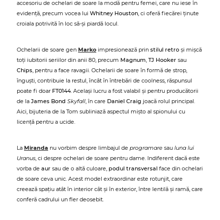
accesoriu de ochelari de soare la modă pentru femei, care nu iese în
evidență, precum vocea lui
Whitney Houston
, ci oferă fiecărei ținute
croiala potrivită în loc să-și piardă locul.
Ochelarii de soare gen
Marko
impresionează prin
stilul retro
și mișcă
toți iubitorii seriilor din anii 80, precum
Magnum
,
TJ Hooker
sau
Chips
, pentru a face ravagii. Ochelarii de soare în formă de strop,
înguști, contribuie la restul, încât în întrebări de coolness, răspunsul
poate fi doar
FT0144
. Același lucru a fost valabil și pentru producătorii
de la
James Bond
Skyfall
, în care
Daniel Craig
joacă rolul principal.
Aici, bijuteria de la Tom subliniază aspectul mișto al spionului cu
licență pentru a ucide.
La
Miranda
nu vorbim despre limbajul de
programare
sau
luna lui
Uranus
, ci despre ochelari de soare pentru dame. Indiferent dacă este
vorba de
aur
sau de o altă culoare,
podul transversal
face din ochelari
de soare ceva unic. Acest model extraordinar este rotunjit, care
creează spațiu atât în interior cât și în exterior, între lentilă și ramă, care
conferă cadrului un fler deosebit.