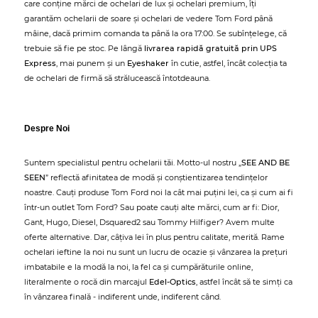
care conține mărci de ochelari de lux și ochelari premium, îți
garantăm ochelarii de soare și ochelari de vedere Tom Ford până
mâine, dacă primim comanda ta până la ora 17:00. Se subînțelege, că
trebuie să fie pe stoc. Pe lângă
livrarea rapidă gratuită prin UPS
Express
, mai punem și un
Eyeshaker
în cutie, astfel, încât colecția ta
de ochelari de firmă să strălucească întotdeauna.
Despre Noi
Suntem specialistul pentru ochelarii tăi. Motto-ul nostru „
SEE AND BE
SEEN
” reflectă afinitatea de modă și conștientizarea tendințelor
noastre. Cauți produse Tom Ford noi la cât mai puțini lei, ca și cum ai fi
într-un outlet Tom Ford? Sau poate cauți alte mărci, cum ar fi: Dior,
Gant, Hugo, Diesel, Dsquared2 sau Tommy Hilfiger? Avem multe
oferte alternative. Dar, câțiva lei în plus pentru calitate, merită. Rame
ochelari ieftine la noi nu sunt un lucru de ocazie și vânzarea la prețuri
imbatabile e la modă la noi, la fel ca și cumpărăturile online,
literalmente o rocă din marcajul
Edel-Optics
, astfel încât să te simți ca
în vânzarea finală - indiferent unde, indiferent când.