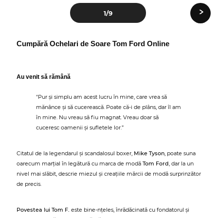
›
1
/9
Cumpără Ochelari de Soare Tom Ford Online
Au venit să rămână
"Pur și simplu am acest lucru în mine, care vrea să
mănânce și să cucerească. Poate că-i de plâns, dar îl am
în mine. Nu vreau să fiu magnat. Vreau doar să
cuceresc oamenii și sufletele lor.”
Citatul de la legendarul și scandalosul boxer,
Mike Tyson
, poate suna
oarecum marțial în legătură cu marca de modă
Tom Ford
, dar la un
nivel mai slăbit, descrie miezul și creațiile mărcii de modă surprinzător
de precis.
Povestea lui Tom F.
este bine-nțeles, înrădăcinată cu fondatorul și