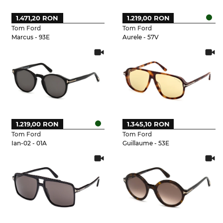
1.471,20 RON
1.219,00 RON
Tom Ford
Tom Ford
Marcus - 93E
Aurele - 57V
1.219,00 RON
1.345,10 RON
Tom Ford
Tom Ford
Ian-02 - 01A
Guillaume - 53E