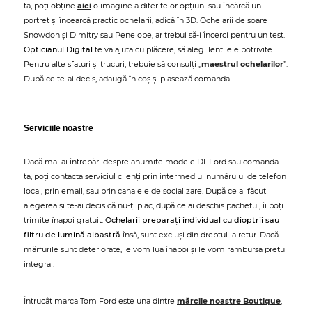
ta, poți obține
aici
o imagine a diferitelor opțiuni sau încărcă un
portret și încearcă practic ochelarii, adică în 3D. Ochelarii de soare
Snowdon și Dimitry sau Penelope, ar trebui să-i încerci pentru un test.
Opticianul Digital
te va ajuta cu plăcere, să alegi lentilele potrivite.
Pentru alte sfaturi și trucuri, trebuie să consulți „
maestrul ochelarilor
”.
După ce te-ai decis, adaugă în coș și plasează comanda.
Serviciile noastre
Dacă mai ai întrebări despre anumite modele Dl. Ford sau comanda
ta, poți contacta serviciul clienți prin intermediul numărului de telefon
local, prin email, sau prin canalele de socializare. După ce ai făcut
alegerea și te-ai decis că nu-ți plac, după ce ai deschis pachetul, îi poți
trimite înapoi gratuit.
Ochelarii preparați individual cu dioptrii sau
filtru de lumină albastră
însă, sunt excluși din dreptul la retur. Dacă
mărfurile sunt deteriorate, le vom lua înapoi și le vom rambursa prețul
integral.
Întrucât marca Tom Ford este una dintre
mărcile noastre Boutique
,