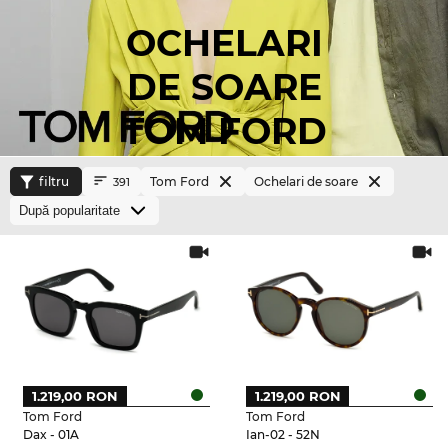
OCHELARI
DE SOARE
TOM FORD
filtru
Tom Ford
Ochelari de soare
391
1.219,00 RON
1.219,00 RON
Tom Ford
Tom Ford
Dax - 01A
Ian-02 - 52N