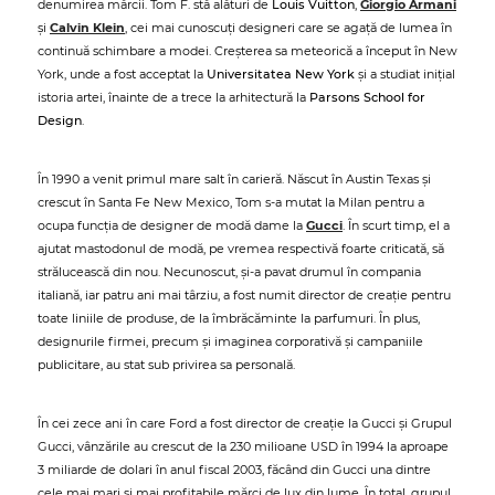
denumirea mărcii. Tom F. stă alături de
Louis Vuitton
,
Giorgio Armani
și
Calvin Klein
, cei mai cunoscuți designeri care se agață de lumea în
continuă schimbare a modei. Creșterea sa meteorică a început în New
York, unde a fost acceptat la
Universitatea New York
și a studiat inițial
istoria artei, înainte de a trece la arhitectură la
Parsons School for
Design
.
În 1990 a venit primul mare salt în carieră. Născut în Austin Texas și
crescut în Santa Fe New Mexico, Tom s-a mutat la Milan pentru a
ocupa funcția de designer de modă dame la
Gucci
. În scurt timp, el a
ajutat mastodonul de modă, pe vremea respectivă foarte criticată, să
strălucească din nou. Necunoscut, și-a pavat drumul în compania
italiană, iar patru ani mai târziu, a fost numit director de creație pentru
toate liniile de produse, de la îmbrăcăminte la parfumuri. În plus,
designurile firmei, precum și imaginea corporativă și campaniile
publicitare, au stat sub privirea sa personală.
În cei zece ani în care Ford a fost director de creație la Gucci și Grupul
Gucci, vânzările au crescut de la 230 milioane USD în 1994 la aproape
3 miliarde de dolari în anul fiscal 2003, făcând din Gucci una dintre
cele mai mari și mai profitabile mărci de lux din lume. În total, grupul