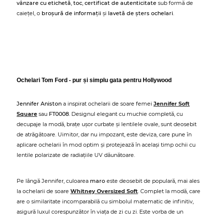
vânzare cu etichetă
,
toc
,
certificat de autenticitate
sub formă de
caiețel, o
broșură de informații
și
lavetă de șters ochelari
.
Ochelari Tom Ford - pur și simplu gata pentru Hollywood
Jennifer Aniston
a inspirat ochelarii de soare femei
Jennifer Soft
Square
sau
FT0008
. Designul elegant cu muchie completă, cu
decupaje la modă, brațe ușor curbate și lentilele ovale, sunt deosebit
de atrăgătoare. Uimitor, dar nu impozant, este deviza, care pune în
aplicare ochelarii în mod optim și protejează în același timp ochii cu
lentile polarizate de radiațiile UV dăunătoare.
Pe lângă Jennifer, culoarea
maro
este deosebit de populară, mai ales
la ochelarii de soare
Whitney Oversized Soft
. Complet la modă, care
are o similaritate incomparabilă cu simbolul matematic de infinitiv,
asigură luxul corespunzător în viața de zi cu zi. Este vorba de un