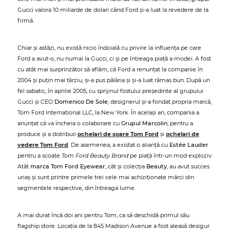
Gucci valora 10 miliarde de dolari când Ford și-a luat la revedere de la
firmă.
Chiar și astăzi, nu există nicio îndoială cu privire la influența pe care
Ford a avut-o, nu numai la Gucci, ci și pe întreaga piață a modei. A fost
cu atât mai surprinzător să aflăm, că Ford a renunțat la companie în
2004 și puțin mai târziu, și-a pus pălăria și și-a luat rămas bun. După un
fel sabatic, în aprilie 2005, cu sprijinul fostului președinte al grupului
Gucci și CEO
Domenico De Sole
, designerul și-a fondat propria marcă,
Tom Ford International LLC, la New York. În același an, compania a
anunțat că va încheia o colaborare cu
Grupul Marcolin
, pentru a
produce și a distribuii
ochelari de soare Tom Ford
și
ochelari de
vedere Tom Ford
. De asemenea, a existat o alianță cu
Estée Lauder
pentru a scoate
Tom Ford Beauty Brand
pe piață într-un mod exploziv.
Atât
marca Tom Ford Eyewear
, cât și colecția
Beauty
, au avut succes
uriaș și sunt printre primele trei cele mai achiziționate mărci din
segmentele respective, din întreaga lume.
A mai durat încă doi ani pentru Tom, ca să deschidă primul său
flagship store. Locația de la 845 Madison Avenue a fost aleasă desigur