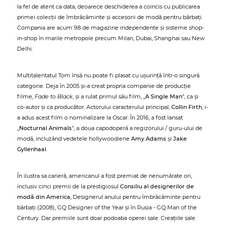
la fel de atent ca data, deoarece deschiderea a coincis cu publicarea
primei colecții de îmbrăcăminte și accesorii de modă pentru bărbați.
Compania are acum 98 de magazine independente și sisteme shop-
in-shop în marile metropole precum Milan, Dubai, Shanghai sau New
Delhi.
Multitalentatul Tom însă nu poate fi plasat cu ușurință într-o singură
categorie. Deja în 2005 și-a creat propria companie de producție
filme,
Fade to Black
, și a rulat primul său film, „
A Single Man
”, ca și
co-autor și ca producător. Actorului caracterului principal,
Collin Firth
, i-
a adus acest film o nominalizare la Oscar. În 2016, a fost lansat
„
Nocturnal Animals
”, a doua capodoperă a regizorului / guru-ului de
modă, incluzând vedetele hollywoodiene
Amy Adams
și
Jake
Gyllenhaal
.
În ilustra sa carieră, americanul a fost premiat de nenumărate ori,
inclusiv cinci premii de la prestigiosul
Consiliu al designerilor de
modă din America
, Designerul anului pentru îmbrăcăminte pentru
bărbați (2008), GQ Designer of the Year și în Rusia - GQ Man of the
Century. Dar premiile sunt doar podoaba operei sale. Creațiile sale