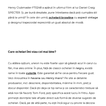
Henry Clubmaster FT0248 a apărut în ultimul film al lui Daniel Craig:
SPECTER. Și, pe bună dreptate, pune întrebarea dacă poți cumpăra stil
până la urmă? În cele din urmă,
ochelarii browline
cu
aspect vintage
și designul trapezoidal reprezintă un gust absolut de modă.
Care ochelari îmi stau cel mai bine?
Cu atâtea opțiuni, uneori nu este foarte ușor să găsești acul în carul cu
fân, mai ales online. În plus, față de clasicii ochelari în
negru
, există
rame în toate
culorile
. Este garantat să fie ceva pentru fiecare gust.
Vezi Anoushka în
havana
sau
Henry maro
? Pe site ai detaliile
produselor, incl. descriere, disponibilitatea, mărime în mm, preț și
stocul disponibil. Dacă știi deja ce tip rama și ce caracteristici trebuie să
aibă noii tăi favoriți Tom Ford, poți specifica acest lucru în filtru. Apoi
primești dorințele tale afișate direct sub formă de diverse sugestii de
ochelari. Dacă, pe de altă parte, nu ești încă sigur cu privire la decizia