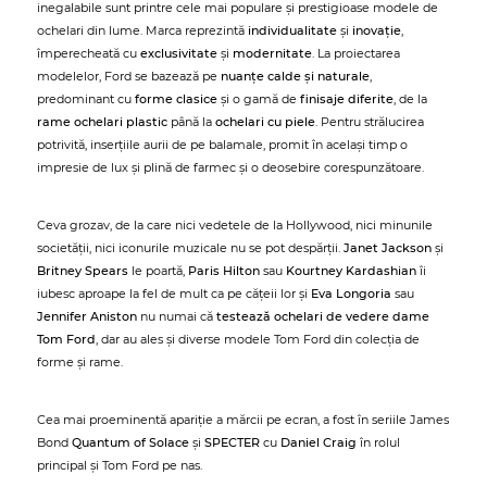
inegalabile sunt printre cele mai populare și prestigioase modele de
ochelari din lume. Marca reprezintă
individualitate
și
inovație
,
împerecheată cu
exclusivitate
și
modernitate
. La proiectarea
modelelor, Ford se bazează pe
nuanțe calde și naturale
,
predominant cu
forme clasice
și o gamă de
finisaje diferite
, de la
rame ochelari plastic
până la
ochelari cu piele
. Pentru strălucirea
potrivită, inserțiile aurii de pe balamale, promit în același timp o
impresie de lux și plină de farmec și o deosebire corespunzătoare.
Ceva grozav, de la care nici vedetele de la Hollywood, nici minunile
societății, nici iconurile muzicale nu se pot despărții.
Janet Jackson
și
Britney Spears
le poartă,
Paris Hilton
sau
Kourtney Kardashian
îi
iubesc aproape la fel de mult ca pe cățeii lor și
Eva Longoria
sau
Jennifer Aniston
nu numai că
testează ochelari de vedere dame
Tom Ford
, dar au ales și diverse modele Tom Ford din colecția de
forme și rame.
Cea mai proeminentă apariție a mărcii pe ecran, a fost în seriile James
Bond
Quantum of Solace
și
SPECTER
cu
Daniel Craig
în rolul
principal și Tom Ford pe nas.