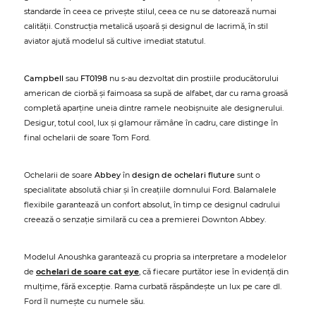
standarde în ceea ce privește stilul, ceea ce nu se datorează numai
calității. Construcția metalică ușoară și designul de lacrimă, în stil
aviator ajută modelul să cultive imediat statutul.
Campbell
sau
FT0198
nu s-au dezvoltat din prostiile producătorului
american de ciorbă și faimoasa sa supă de alfabet, dar cu rama groasă
completă aparține uneia dintre ramele neobișnuite ale designerului.
Desigur, totul cool, lux și glamour rămâne în cadru, care distinge în
final ochelarii de soare Tom Ford.
Ochelarii de soare
Abbey
în
design de ochelari fluture
sunt o
specialitate absolută chiar și în creațiile domnului Ford. Balamalele
flexibile garantează un confort absolut, în timp ce designul cadrului
creează o senzație similară cu cea a premierei Downton Abbey.
Modelul Anoushka garantează cu propria sa interpretare a modelelor
de
ochelari de soare cat eye
, că fiecare purtător iese în evidență din
mulțime, fără excepție. Rama curbată răspândește un lux pe care dl.
Ford îl numește cu numele său.