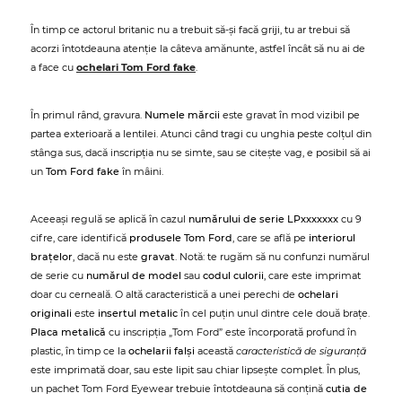
În timp ce actorul britanic nu a trebuit să-și facă griji, tu ar trebui să
acorzi întotdeauna atenție la câteva amănunte, astfel încât să nu ai de
a face cu
ochelari Tom Ford fake
.
În primul rând, gravura.
Numele mărcii
este gravat în mod vizibil pe
partea exterioară a lentilei. Atunci când tragi cu unghia peste colțul din
stânga sus, dacă inscripția nu se simte, sau se citește vag, e posibil să ai
un
Tom Ford fake
în mâini.
Aceeași regulă se aplică în cazul
numărului de serie LPxxxxxxx
cu 9
cifre, care identifică
produsele Tom Ford
, care se află pe
interiorul
brațelor
, dacă nu este
gravat
. Notă: te rugăm să nu confunzi numărul
de serie cu
numărul de model
sau
codul culorii
, care este imprimat
doar cu cerneală. O altă caracteristică a unei perechi de
ochelari
originali
este
insertul metalic
în cel puțin unul dintre cele două brațe.
Placa metalică
cu inscripția „Tom Ford” este încorporată profund în
plastic, în timp ce la
ochelarii falși
această
caracteristică de siguranță
este imprimată doar, sau este lipit sau chiar lipsește complet. În plus,
un pachet Tom Ford Eyewear trebuie întotdeauna să conțină
cutia de