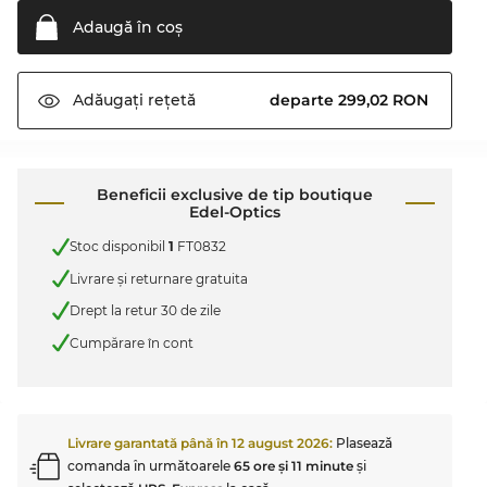
Adaugă în
coş
departe 299,02 RON
Adăugați
rețetă
Beneficii exclusive de tip boutique
Edel-Optics
Stoc disponibil
1
FT0832
Livrare şi returnare gratuita
Drept la retur 30 de zile
Cumpărare în cont
Livrare garantată până în
12 august 2026
:
Plasează
comanda în următoarele
65 ore şi 11 minute
şi