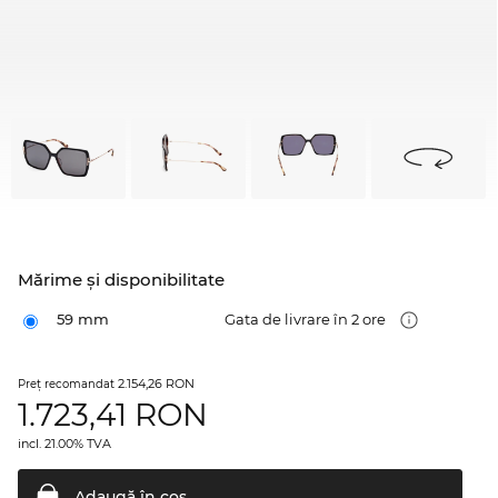
Mărime şi disponibilitate
59 mm
Gata de livrare în 2 ore
2.154,26 RON
Preţ recomandat
1.723,41
RON
incl. 21.00% TVA
Adaugă în
coş