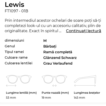
Lewis
FT1097 - 01B
Prin intermediul acestor ochelari de soare poţi să-ţi
completezi look-ul cu un accesoriu calitativ, plin de
originalitate. Exact în spiritul motto-ului Edel-
...
Continuați lectură
Optics „SEE AND BE SEEN“ te vei regăsi mai
dimensiuni
M
aproape de staruri decât ai crede şi vei reuşi să
Genul
Bărbaţi
trezeşti uimirea în orice situaţie. Modelul FT1097
este lansat de curând pe piaţă în 2024, aşa încât cu
Tipul ramei
Ramă completă
siguranţă vei fi la ultimul răcnet cu aceşti ochelari.
Culoare rame
Glänzend Schwarz
Sunt frumoşi, dar totuşi o altă culoare ar fi mai
Culoarea lentilei
Grau Verlaufend
potrivită pentru hainele tale preferate? Atunci
verifică şi celelalte variante ale modelului FT1097
din sortimentul nostru de la
Tom Ford
, din 2023 şi
2024.
Lungime lentilă (mm)
Punte nazală (mm)
Lungimea brațelor
Această pereche de ochelari a fost special creată
53 mm
19 mm
145 mm
pentru
bărbaţi
. Stilul Newschool cool se îmbină
fermecător cu calitatea tradiţională, datorită