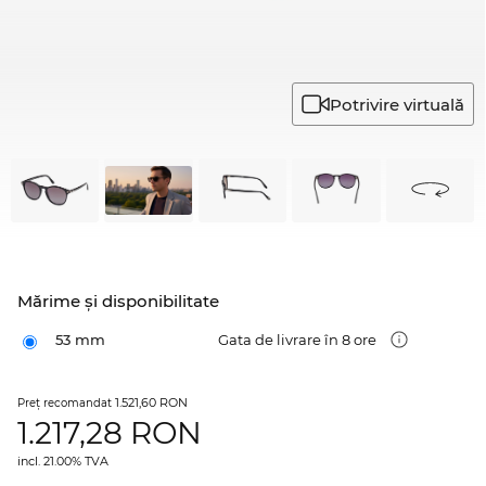
Potrivire virtuală
Mărime şi disponibilitate
53 mm
Gata de livrare în 8 ore
1.521,60 RON
Preţ recomandat
1.217,28
RON
incl. 21.00% TVA