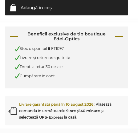
Adaugă în
coş
Beneficii exclusive de tip boutique
Edel-Optics
Stoc disponibil
6
FT1097
Livrare şi returnare gratuita
Drept la retur 30 de zile
Cumpărare în cont
Livrare garantată până în
10 august 2026
:
Plasează
comanda în următoarele
9 ore şi 40 minute
şi
selectează
UPS-Express
la casă.