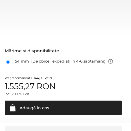
Mărime şi disponibilitate
54 mm
(De obicei, expediați în 4-6 săptămâni)
1.944,09 RON
Preţ recomandat
1.555,27
RON
incl. 21.00% TVA
Adaugă în
coş