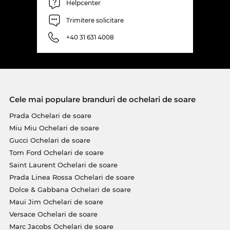
drum, astfel modelul
Tom Ford
preferat de tine va
Helpcenter
fi curând pe stoc. Noi sperăm că preţul incredibil
Trimitere solicitare
de convenabil va alina faptul că a trebuit să aştepţi
puţin. Cumpărând de pe Edel-Optics îţi asiguri cel
+40 31 631 4008
mai bun preţ, pentru că standardul nostru prioritar
este întotdeauna „on Sale”!
Cele mai populare branduri de ochelari de soare
Prada Ochelari de soare
Miu Miu Ochelari de soare
Gucci Ochelari de soare
Tom Ford Ochelari de soare
Saint Laurent Ochelari de soare
Prada Linea Rossa Ochelari de soare
Dolce & Gabbana Ochelari de soare
Maui Jim Ochelari de soare
Versace Ochelari de soare
Marc Jacobs Ochelari de soare