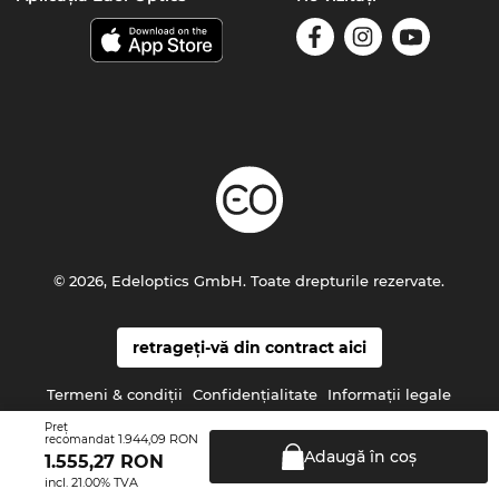
© 2026, Edeloptics GmbH. Toate drepturile rezervate.
retrageți-vă din contract aici
Termeni & condiţii
Confidenţialitate
Informaţii legale
Preţ
1.944,09 RON
recomandat
Adaugă în
coş
1.555,27
RON
incl. 21.00% TVA