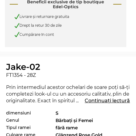
Beneficii exclusive de tip boutique
Edel-Optics
Livrare şi returnare gratuita
Drept la retur 30 de zile
Cumpărare în cont
Jake-02
FT1354 - 28Z
Prin intermediul acestor ochelari de soare poţi să-ţi
completezi look-ul cu un accesoriu calitativ, plin de
originalitate. Exact în spiritul motto-ului Edel-
...
Continuați lectură
Optics „SEE AND BE SEEN“ te vei regăsi mai
dimensiuni
S
aproape de staruri decât ai crede şi vei reuşi să
Genul
Bărbaţi şi Femei
trezeşti uimirea în orice situaţie. Cu acest nou
model de la
Tom Ford
poţi demonstra că eşti un
Tipul ramei
fără rame
„trend-setter“ veritabil. Chiar şi în sezonul actual,
Culoare rame
Glänzend Rose Gold