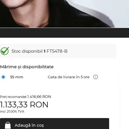
Stoc disponibil
1
FT5478-B
Mărime şi disponibilitate
55 mm
Gata de livrare în 5 ore
1.416,66 RON
Preţ recomandat
1.133,33
RON
incl. 21.00% TVA
Adaugă în
coş