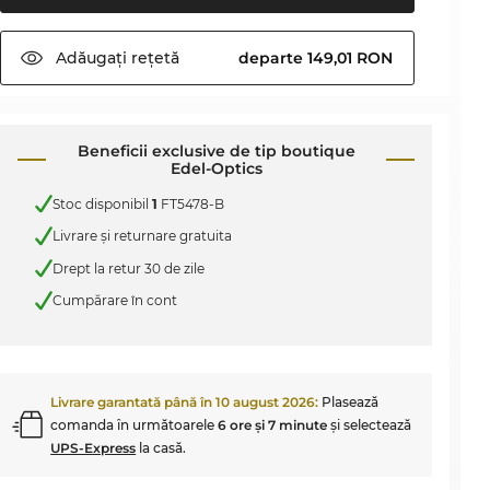
Adăugați
rețetă
departe 149,01 RON
Beneficii exclusive de tip boutique
Edel-Optics
Stoc disponibil
1
FT5478-B
Livrare şi returnare gratuita
Drept la retur 30 de zile
Cumpărare în cont
Livrare garantată până în
10 august 2026
:
Plasează
comanda în următoarele
6 ore şi 7 minute
şi selectează
UPS-Express
la casă.