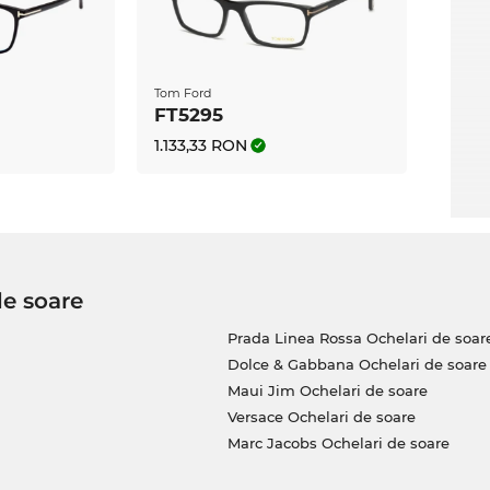
tiţe cu prescripţie medicală, Maistrul Optician
ţi conform dorinţelor tale personale. Alături de
următoarele efecte speciale: efect anti-reflex
efect „lotus” specific lentilelor din plastic
Tom Ford
FT5295
1.133,33 RON
alegi oţiunea de Expediere Expres, putem să-ţi
. În magazinul nostru online beneficiezi
u-l vei găsi nici măcar la reducere atât de
de soare
Prada Linea Rossa Ochelari de soar
Dolce & Gabbana Ochelari de soare
Maui Jim Ochelari de soare
Versace Ochelari de soare
Marc Jacobs Ochelari de soare