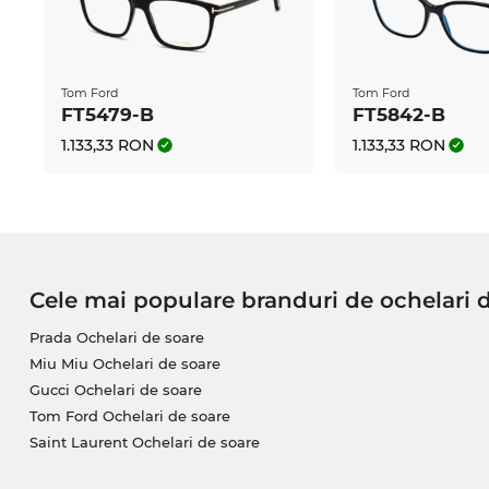
În cazul în care vrei să achiziţionezi ochelari cu len
Digital te va ajuta să obţi ochelarii perfecţi, realiza
caracteristicile clasice, ochelarii vor dispune şi de 
maxim, strat special de curăţare, efect antistatic sau 
Tom Ford
Tom Ford
întărit.
FT5479-B
FT5842-B
1.133,33 RON
1.133,33 RON
Acest model este pe stoc. Dacă îl comanzi acum şi 
garantăm chiar şi momentul în care îţi vor fi livraţi
constant de de preţuri mici. Acest model FT5478-B n
avantajos.
Cele mai populare branduri de ochelari 
Prada Ochelari de soare
Miu Miu Ochelari de soare
Gucci Ochelari de soare
Tom Ford Ochelari de soare
Saint Laurent Ochelari de soare