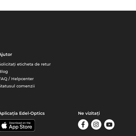
Ajutor
Solicitați eticheta de retur
Blog
FAQ / Helpcenter
Statusul comenzii
Aplicația Edel-Optics
Ne vizitați