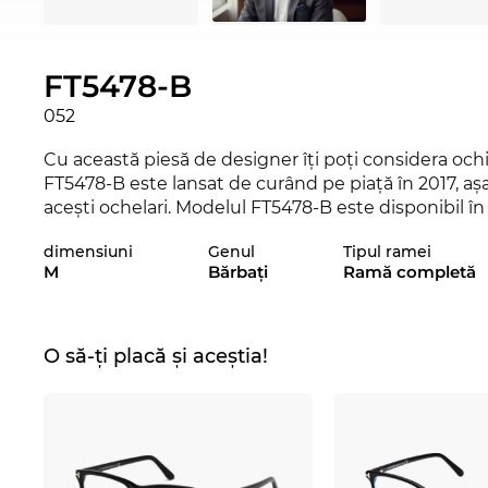
FT5478-B
052
Cu această piesă de designer îţi poţi considera ochii
FT5478-B este lansat de curând pe piaţă în 2017, aşa 
aceşti ochelari. Modelul FT5478-B este disponibil 
cuponului de returnare, pe care ţi-l punem la dispoziţ
dimensiuni
Genul
Tipul ramei
în cazul în care nu se potrivesc. Sunt frumoşi, dar to
M
Bărbaţi
Ramă completă
hainele tale preferate? Atunci verifică şi celelalte
nostru de la
Tom Ford
, din 2016 şi 2017.
Acest model de ochelari se adresează în mod speci
O să-ți placă și aceștia!
clare, conferă o notă masculină discretă. Cu acest
oricine să înţeleagă, fără dubii, că nu accepţi jumăt
alternativă ideală pentru toate persoanele cărora li
puternică. Culoarea
maro
se asortează perfect cu nu