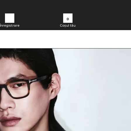
0
Înregistrare
Coșul tău