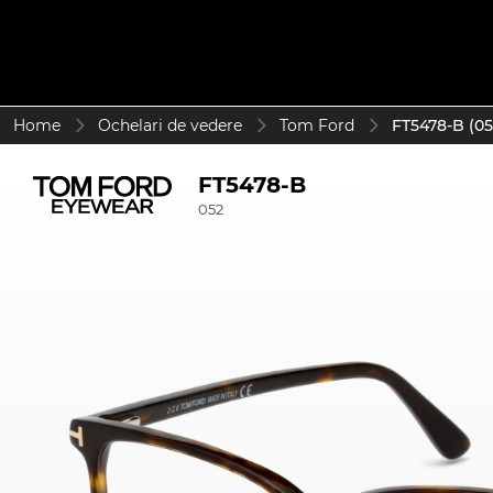
Home
Ochelari de vedere
Tom Ford
FT5478-B (05
FT5478-B
052