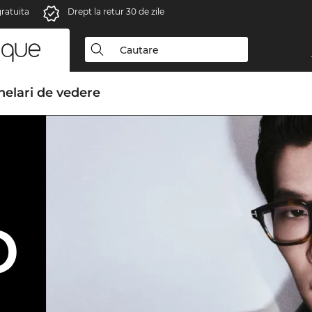
gratuita
Drept la retur 30 de zile
elari de vedere