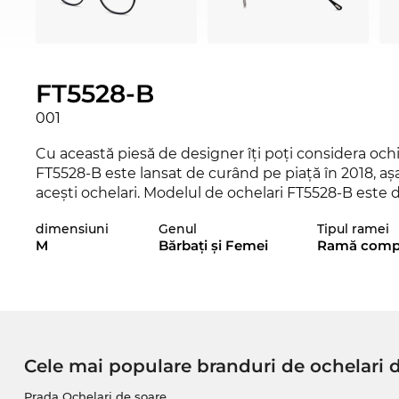
FT5528-B
001
Cu această piesă de designer îţi poţi considera ochii
FT5528-B este lansat de curând pe piaţă în 2018, aşa 
aceşti ochelari. Modelul de ochelari FT5528-B este d
alte variante şic de la
Tom Ford
, din colecţiile 2017 ş
dimensiuni
Genul
Tipul ramei
M
Bărbaţi şi Femei
Ramă comp
Acest model care poartă semnătura
Tom Ford
este 
atât
femeile
cât şi
bărbaţii
.html">
bărbaţii
să arăte 
ochelari cu rame
complete
faci pe oricine să înţele
măsură! Acest model cu
rame ovale
se potriveşte 
inimă, dar şi pentru celelalte tipuri de faţă, deoa
„allrounder“. O pereche de ochelari cu rame
negre
Cele mai populare branduri de ochelari 
la orice şi conferă stil oricărei ţinute. Fie la birou, 
întotdeauna.
Prada Ochelari de soare