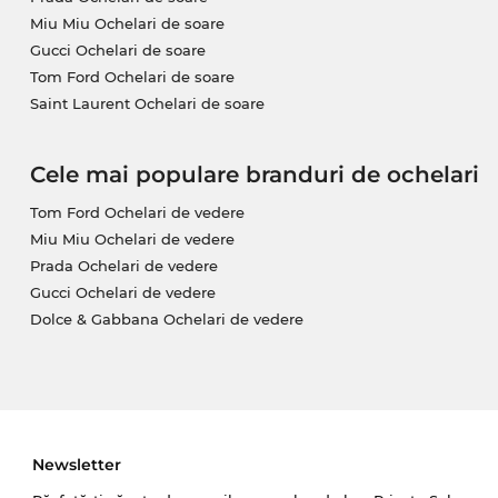
Miu Miu Ochelari de soare
În cazul în care vrei să achiziţionezi ochelari cu len
Gucci Ochelari de soare
Digital te va ajuta să obţi ochelarii perfecţi, realiza
Tom Ford Ochelari de soare
caracteristicile clasice, ochelarii vor dispune şi de 
Saint Laurent Ochelari de soare
maxim, strat special de curăţare, efect antistatic sau 
întărit.
Cele mai populare branduri de ochelari
Aceşti ochelari sunt pe stoc. Dacă îi comanzi acu
Cumpărând de pe Edel-Optics îţi asiguri cel mai bun
Tom Ford Ochelari de vedere
este întotdeauna „on Sale”!
Miu Miu Ochelari de vedere
Prada Ochelari de vedere
Gucci Ochelari de vedere
Dolce & Gabbana Ochelari de vedere
Newsletter