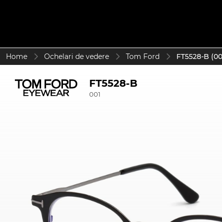
Home
Ochelari de vedere
Tom Ford
FT5528-B (00
FT5528-B
001