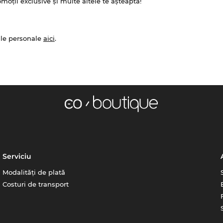
omoții exclusive și multe altele te așteaptă!
ale personale
aici
.
Serviciu
Modalități de plată
Costuri de transport