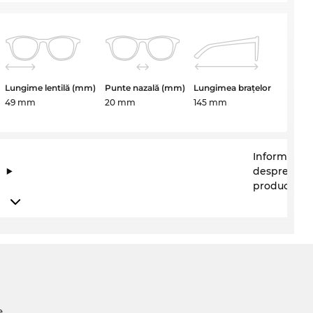
Lungime lentilă (mm)
Punte nazală (mm)
Lungimea brațelor
49 mm
20 mm
145 mm
Informații
despre
producător
e