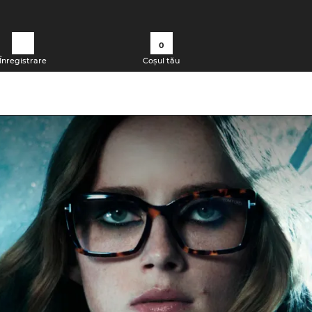
0
Înregistrare
Coșul tău