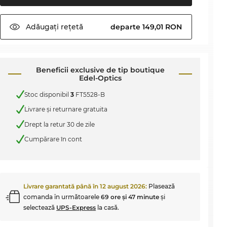
Adăugați
rețetă
departe 149,01 RON
Beneficii exclusive de tip boutique
Edel-Optics
Stoc disponibil
3
FT5528-B
Livrare şi returnare gratuita
Drept la retur 30 de zile
Cumpărare în cont
Livrare garantată până în
12 august 2026
:
Plasează
comanda în următoarele
69 ore şi 47 minute
şi
selectează
UPS-Express
la casă.