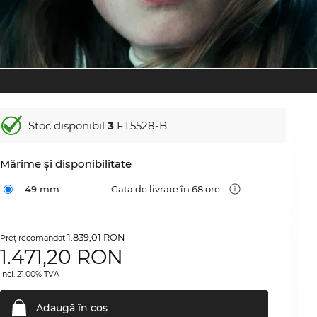
Stoc disponibil
3
FT5528-B
Mărime şi disponibilitate
49 mm
Gata de livrare în 68 ore
1.839,01 RON
Preţ recomandat
1.471,20
RON
incl. 21.00% TVA
Adaugă în
coş