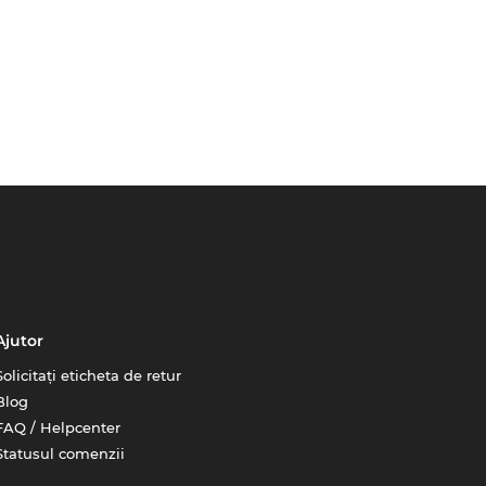
Ajutor
Solicitați eticheta de retur
Blog
FAQ / Helpcenter
Statusul comenzii