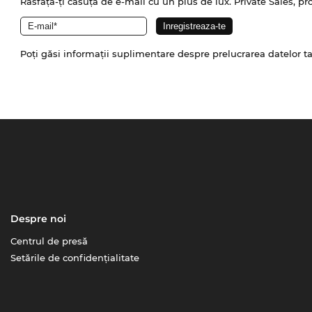
Răsfață-ți căsuța de e-mail cu un plus de lux. Private Sales, pr
Poți găsi informații suplimentare despre prelucrarea datelor t
Despre noi
Centrul de presă
Setările de confidențialitate