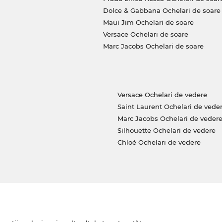
Dolce & Gabbana Ochelari de soare
tiţe cu prescripţie medicală, Maistrul Optician
Maui Jim Ochelari de soare
ţi conform dorinţelor tale personale. Alături de
Versace Ochelari de soare
următoarele efecte speciale: efect anti-reflex
Marc Jacobs Ochelari de soare
efect „lotus” specific lentilelor din plastic
m, garantăm să-i expediem numaidecât.
 preţ, pentru că standardul nostru prioritar
Versace Ochelari de vedere
Saint Laurent Ochelari de vede
Marc Jacobs Ochelari de veder
Silhouette Ochelari de vedere
Chloé Ochelari de vedere