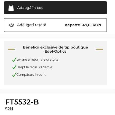
Adaugă în
coş
departe 149,01 RON
Adăugați
rețetă
Beneficii exclusive de tip boutique
Edel-Optics
Livrare şi returnare gratuita
Drept la retur 30 de zile
Cumpărare în cont
FT5532-B
52N