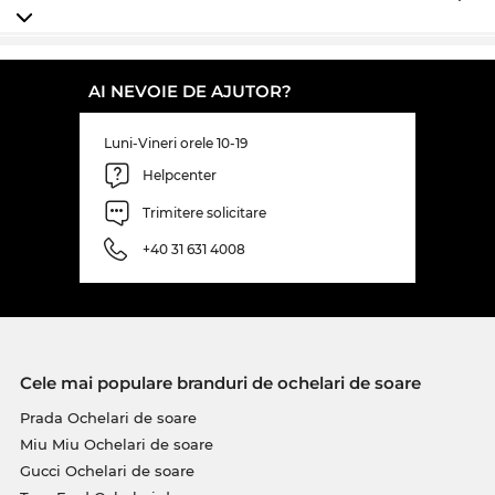
şi materialelor folosite, aceşti ochelari speciali
pentru
bărbaţi
sunt un reper pentru design-ul
elegant şi pentru cultivarea încrederii de sine.
AI NEVOIE DE AJUTOR?
Chiar dacă acest model
Tom Ford
nu este în
momentul de faţă pe stoc, meriţă să-l comanzi
Luni-Vineri orele 10-19
acum, pentru că preţul e pur şi simplu imbatabil!
Helpcenter
Acum poţi achiziţiona acest model la un preţ
incredibil de avantajos, că doar se ştie: Edel-Optics
Trimitere solicitare
este un paradis pentru vânătorii de chilipire! Ceea
+40 31 631 4008
ce în alte magazine online este desemnat cu
„sale”, la noi înseamnă preţuri normale, care îţi
permit să faci economii zi de zi.
Cele mai populare branduri de ochelari de soare
Prada Ochelari de soare
Miu Miu Ochelari de soare
Gucci Ochelari de soare