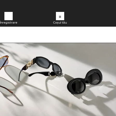
0
Înregistrare
Coșul tău