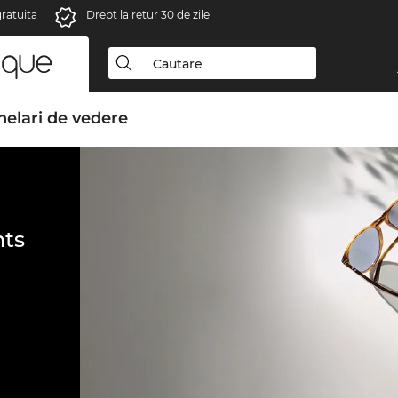
gratuita
Drept la retur 30 de zile
elari de vedere
ts