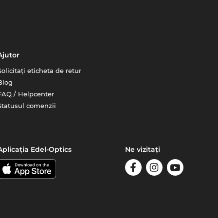
Ajutor
Solicitați eticheta de retur
Blog
FAQ / Helpcenter
Statusul comenzii
Aplicația Edel-Optics
Ne vizitați