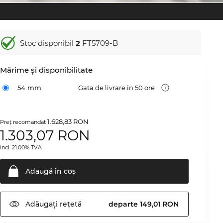
Stoc disponibil
2
FT5709-B
Mărime şi disponibilitate
54 mm
Gata de livrare în 50 ore
1.628,83 RON
Preţ recomandat
1.303,07
RON
incl. 21.00% TVA
Adaugă în
coş
Adăugați
rețetă
departe 149,01 RON