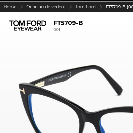
Home
Ochelari de vedere
Tom Ford
FT5709-B (00
FT5709-B
001