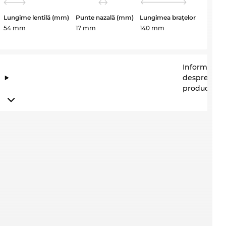
Lungime lentilă (mm)
Punte nazală (mm)
Lungimea brațelor
54 mm
17 mm
140 mm
Informații
despre
producător