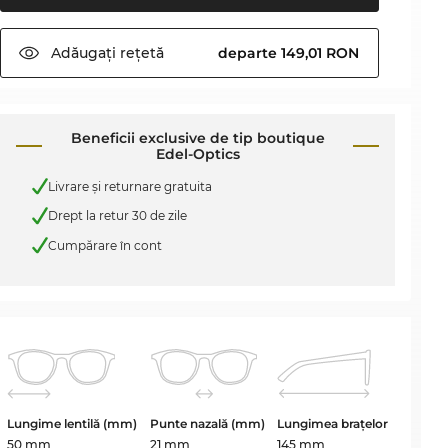
Adăugați
rețetă
departe 149,01 RON
Beneficii exclusive de tip boutique
Edel-Optics
Livrare şi returnare gratuita
Drept la retur 30 de zile
Cumpărare în cont
Lungime lentilă (mm)
Punte nazală (mm)
Lungimea brațelor
50 mm
21 mm
145 mm