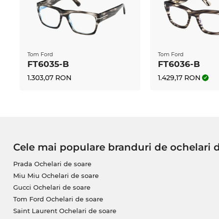
Chiar dacă acest model
Tom Ford
nu este în moment
acum, pentru că preţul e pur şi simplu imbatabil! A
incredibil de avantajos, că doar se ştie: Edel-Optics
Ceea ce în alte magazine online este desemnat cu „s
permit să faci economii zi de zi.
Tom Ford
Tom Ford
FT6035-B
FT6036-B
1.303,07 RON
1.429,17 RON
Cele mai populare branduri de ochelari 
Prada Ochelari de soare
Miu Miu Ochelari de soare
Gucci Ochelari de soare
Tom Ford Ochelari de soare
Saint Laurent Ochelari de soare