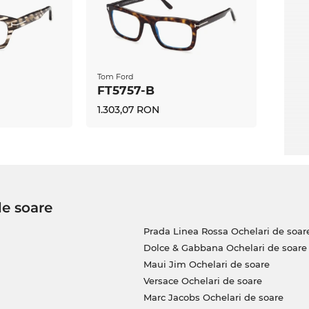
ul de faţă pe stoc, meriţă să-l comanzi
cum poţi achiziţiona acest model la un preţ
 este un paradis pentru vânătorii de chilipire!
ale”, la noi înseamnă preţuri normale, care îţi
Tom Ford
FT5757-B
1.303,07 RON
de soare
Prada Linea Rossa Ochelari de soar
Dolce & Gabbana Ochelari de soare
Maui Jim Ochelari de soare
Versace Ochelari de soare
Marc Jacobs Ochelari de soare