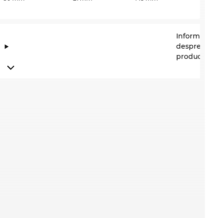
Informații
despre
producător