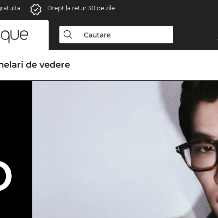
gratuita
Drept la retur 30 de zile
elari de vedere