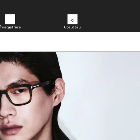
0
Înregistrare
Coșul tău