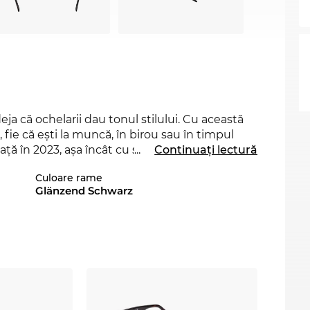
deja că ochelarii dau tonul stilului. Cu această
, fie că eşti la muncă, în birou sau în timpul
ă în 2023, aşa încât cu siguranţă vei fi la
...
Continuați lectură
ri FT5870-B este disponibil în shop-ul online
Culoare rame
in colecţiile 2022 şi 2023.
Glänzend Schwarz
 materialelor folosite, aceşti ochelari speciali
nt şi pentru cultivarea încrederii de sine.
 forma chipului şi se dovedesc a fi un element
credere în sine.
Plasticul
este un material
r o durabilitate pe viaţă şi un confort maxim la