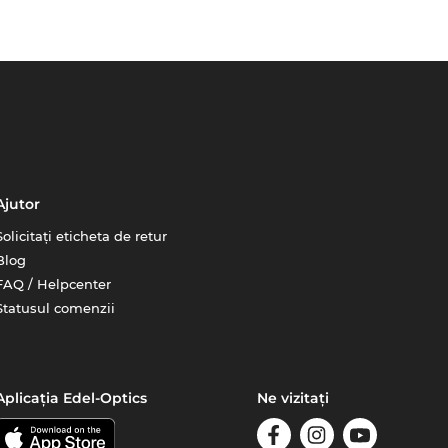
Ajutor
Solicitați eticheta de retur
Blog
FAQ / Helpcenter
Statusul comenzii
Aplicația Edel-Optics
Ne vizitați