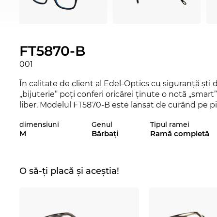
FT5870-B
001
În calitate de client al Edel-Optics cu siguranţă şti 
„bijuterie” poţi conferi oricărei ţinute o notă „smart”
liber. Modelul FT5870-B este lansat de curând pe piaţ
ultimul răcnet cu aceşti ochelari. Modelul de ochela
dimensiuni
Genul
Tipul ramei
Edel-Optics şi în alte variante şic de la
Tom Ford
, d
M
Bărbaţi
Ramă completă
Necomplicaţi şi super calitativi datorită manoperei şi
pentru
bărbaţi
sunt un reper pentru design-ul elega
Ochelarii cu
formă pătrată
accentuează şi mai mult
O să-ți placă și aceștia!
de stil important pentru personalităţile pline de în
extrem de uşor şi flexibil. Acest fapt conferă ramelo
purtare.