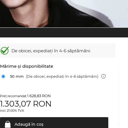
De obicei, expediați în 4-6 săptămâni
Mărime şi disponibilitate
50 mm
(De obicei, expediați în 4-6 săptămâni)
1.628,83 RON
Preţ recomandat
1.303,07
RON
incl. 21.00% TVA
Adaugă în
coş