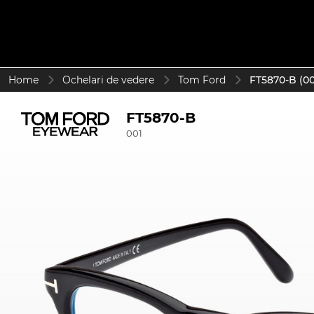
Home
Ochelari de vedere
Tom Ford
FT5870-B (00
FT5870-B
001