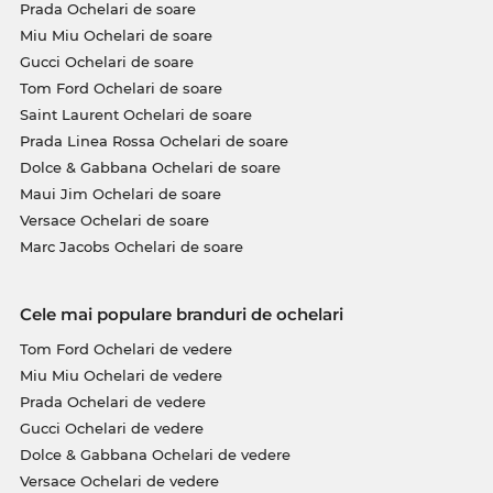
Prada Ochelari de soare
avantajos, că doar se ştie: Edel-Optics este un
Miu Miu Ochelari de soare
paradis pentru vânătorii de chilipire! Ceea ce în alte
magazine online este desemnat cu „sale”, la noi
Gucci Ochelari de soare
înseamnă preţuri normale, care îţi permit să faci
Tom Ford Ochelari de soare
economii zi de zi.
Saint Laurent Ochelari de soare
Prada Linea Rossa Ochelari de soare
Dolce & Gabbana Ochelari de soare
Maui Jim Ochelari de soare
Versace Ochelari de soare
Marc Jacobs Ochelari de soare
Cele mai populare branduri de ochelari
Tom Ford Ochelari de vedere
Miu Miu Ochelari de vedere
Prada Ochelari de vedere
Gucci Ochelari de vedere
Dolce & Gabbana Ochelari de vedere
Versace Ochelari de vedere