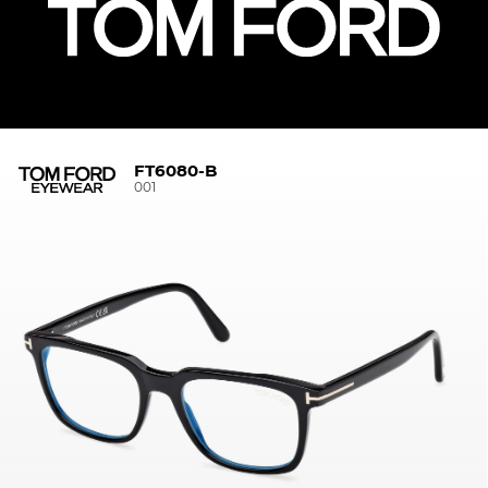
FT6080-B
001