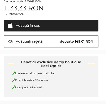
1.416,66 RON
Preţ recomandat
1.133,33
RON
incl. 21.00% TVA
Adaugă în
coş
departe 149,01 RON
Adăugați
rețetă
Beneficii exclusive de tip boutique
Edel-Optics
Livrare şi returnare gratuita
Drept la retur 30 de zile
Cumpărare în cont