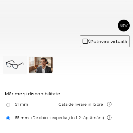
Potrivire virtuală
Mărime şi disponibilitate
51 mm
Gata de livrare în 15 ore
55 mm
(De obicei expediați în 1-2 săptămâni)