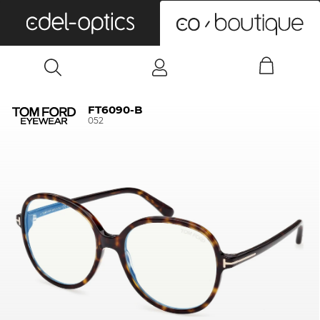
0
FT6090-B
052