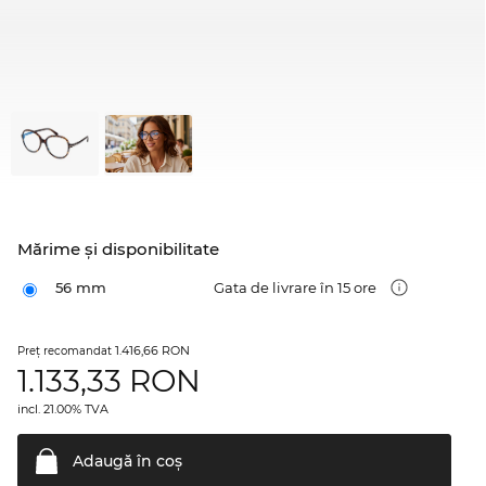
Mărime şi disponibilitate
56 mm
Gata de livrare în 15 ore
1.416,66 RON
Preţ recomandat
1.133,33
RON
incl. 21.00% TVA
Adaugă în
coş