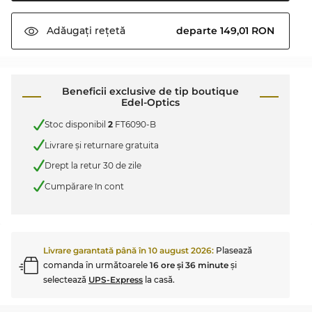
departe 149,01 RON
Adăugați
rețetă
Beneficii exclusive de tip boutique
Edel-Optics
Stoc disponibil
2
FT6090-B
Livrare şi returnare gratuita
Drept la retur 30 de zile
Cumpărare în cont
Livrare garantată până în
10 august 2026
:
Plasează
comanda în următoarele
16 ore şi 36 minute
şi
selectează
UPS-Express
la casă.