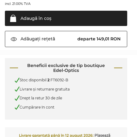
incl. 21.00% TVA
Adaugă în
coş
departe 149,01 RON
Adăugați
rețetă
Beneficii exclusive de tip boutique
Edel-Optics
Stoc disponibil
2
FT6092-B
Livrare şi returnare gratuita
Drept la retur 30 de zile
Cumpărare în cont
Livrare garantată până în
12 august 2026
:
Plasează