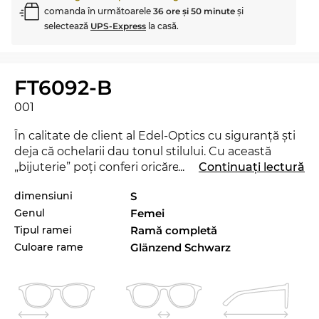
comanda în următoarele
36 ore şi 50 minute
şi
selectează
UPS-Express
la casă.
FT6092-B
001
În calitate de client al Edel-Optics cu siguranţă şti
deja că ochelarii dau tonul stilului. Cu această
„bijuterie” poţi conferi oricărei ţinute o notă
...
Continuați lectură
„smart”, fie că eşti la muncă, în birou sau în timpul
dimensiuni
S
liber. Modelul FT6092-B este lansat de curând pe
Genul
Femei
piaţă în 2025, aşa încât cu siguranţă vei fi la ultimul
răcnet cu aceşti ochelari. Modelul de ochelari
Tipul ramei
Ramă completă
FT6092-B este disponibil în shop-ul online Edel-
Culoare rame
Glänzend Schwarz
Optics şi în alte variante şic de la
Tom Ford
, din
colecţiile 2024 şi 2025.
Prin acest model de ochelari, designerii se