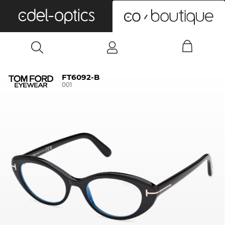
0
FT6092-B
001