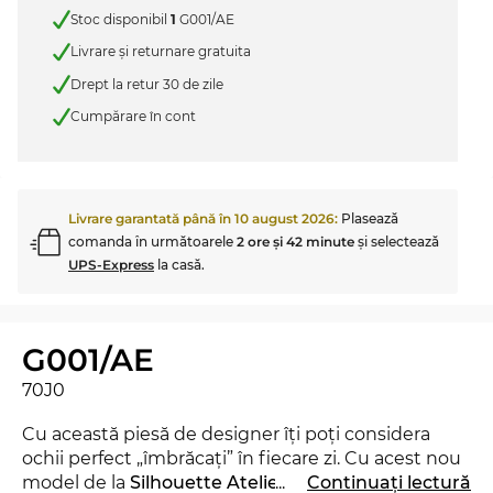
Stoc disponibil
1
G001/AE
Livrare şi returnare gratuita
Drept la retur 30 de zile
Cumpărare în cont
Livrare garantată până în
10 august 2026
:
Plasează
comanda în următoarele
2 ore şi 42 minute
şi selectează
UPS-Express
la casă.
G001/AE
70J0
Cu această piesă de designer îţi poţi considera
ochii perfect „îmbrăcaţi” în fiecare zi. Cu acest nou
model de la
Silhouette Atelier
...
poţi demonstra că
Continuați lectură