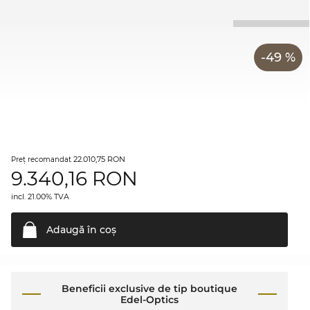
-49 %
22.010,75 RON
Preţ recomandat
9.340,16
RON
incl. 21.00% TVA
Adaugă în
coş
Beneficii exclusive de tip boutique
Edel-Optics