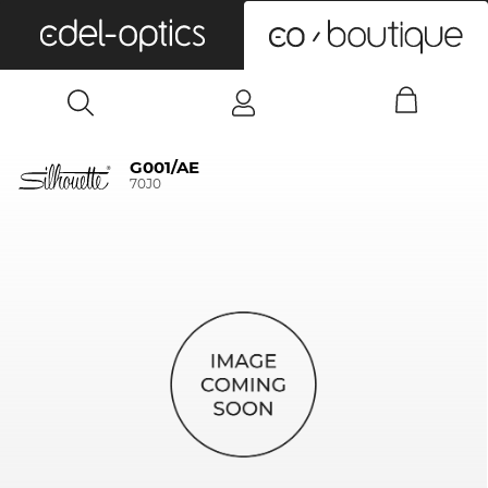
0
G001/AE
70J0