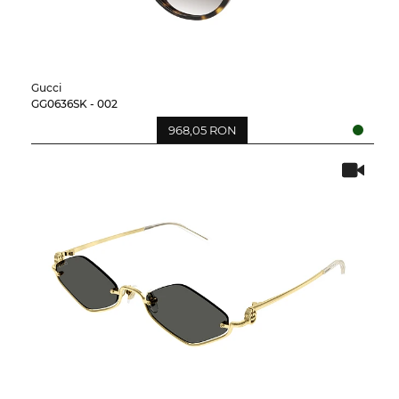
Gucci
GG0636SK - 002
968,05 RON