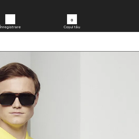
0
Înregistrare
Coșul tău