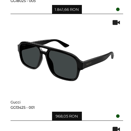
GG1802S - 005
1.841,66 RON
Gucci
GG1342S - 001
968,05 RON