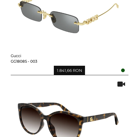
Gucci
GG1808S - 003
1.841,66 RON