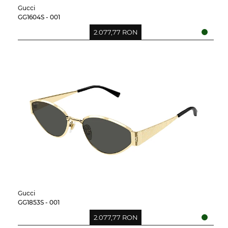
Gucci
GG1604S - 001
2.077,77 RON
Gucci
GG1853S - 001
2.077,77 RON