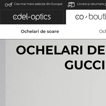
Cea mai mare selecție din Europa!
Livrare şi returnare 
Ochelari de soare
Och
OCHELARI DE
GUCCI