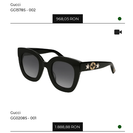
Gucci
GG1578S - 002
968,05 RON
Gucci
GG0208S - 001
1.888,88 RON