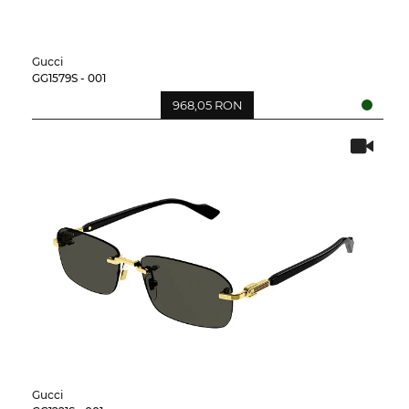
Gucci
GG1579S - 001
968,05 RON
Gucci