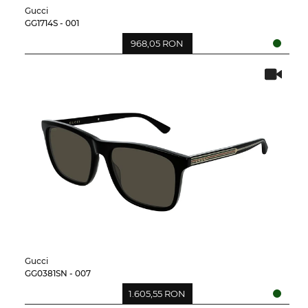
Gucci
GG1714S - 001
968,05 RON
Gucci
GG0381SN - 007
1.605,55 RON