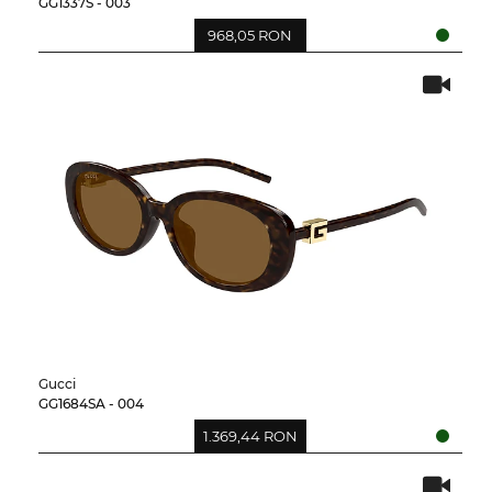
GG1337S - 003
968,05 RON
Gucci
GG1684SA - 004
1.369,44 RON