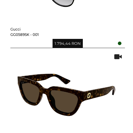
Gucci
GG0589SK - 001
1.794,44 RON