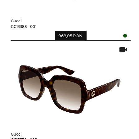
Gucci
GG1338S - 001
968,05 RON
Gucci