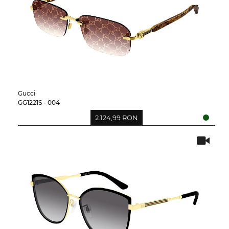
Gucci
GG1221S - 004
2.124,99 RON