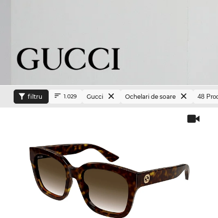
filtru
Gucci
Ochelari de soare
1.029