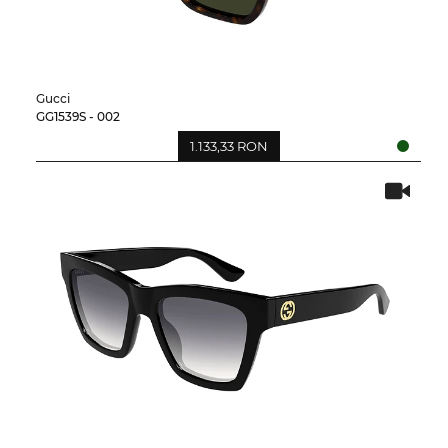
Gucci
GG1539S - 002
1.133,33 RON