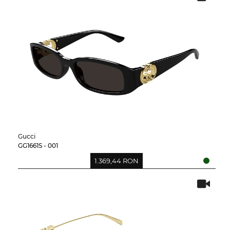
Gucci
GG1661S - 001
1.369,44 RON