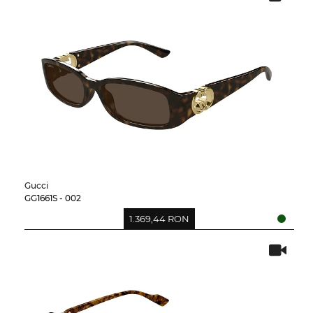
Gucci
GG1661S - 002
1.369,44 RON