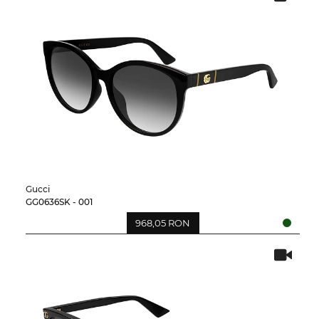
Gucci
GG0636SK - 001
968,05 RON