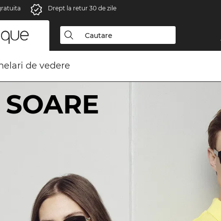
gratuita
Drept la retur 30 de zile
elari de vedere
 SOARE