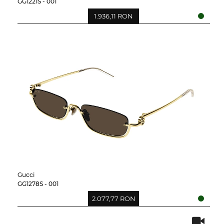
GG1221S - 001
1.936,11 RON
Gucci
GG1278S - 001
2.077,77 RON