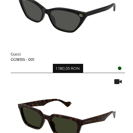
Gucci
GG1815S - 001
1.180,55 RON