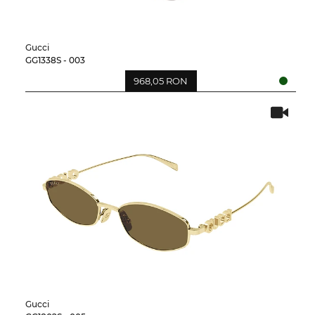
Gucci
GG1338S - 003
968,05 RON
Gucci