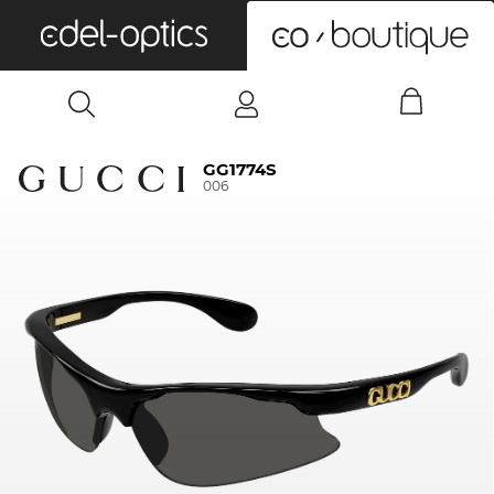
0
GG1774S
006