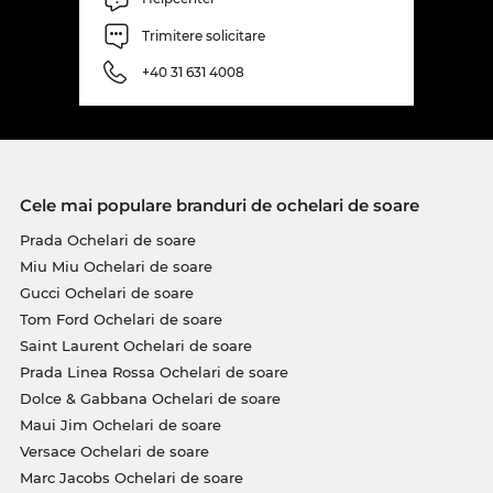
magazine online este desemnat cu „sale”, la noi
înseamnă preţuri normale, care îţi permit să faci
Trimitere solicitare
economii zi de zi.
+40 31 631 4008
Cele mai populare branduri de ochelari de soare
Prada Ochelari de soare
Miu Miu Ochelari de soare
Gucci Ochelari de soare
Tom Ford Ochelari de soare
Saint Laurent Ochelari de soare
Prada Linea Rossa Ochelari de soare
Dolce & Gabbana Ochelari de soare
Maui Jim Ochelari de soare
Versace Ochelari de soare
Marc Jacobs Ochelari de soare