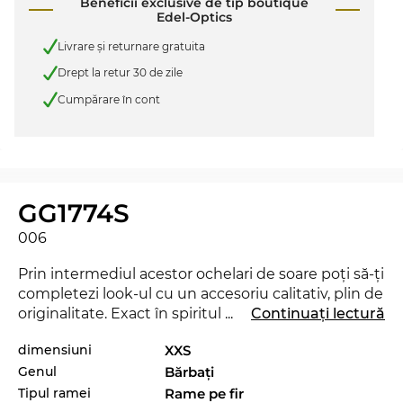
Beneficii exclusive de tip boutique
Edel-Optics
Livrare şi returnare gratuita
Drept la retur 30 de zile
Cumpărare în cont
GG1774S
006
Prin intermediul acestor ochelari de soare poţi să-ţi
completezi look-ul cu un accesoriu calitativ, plin de
originalitate. Exact în spiritul motto-ului Edel-
...
Continuați lectură
Optics „SEE AND BE SEEN“ te vei regăsi mai
dimensiuni
XXS
aproape de staruri decât ai crede şi vei reuşi să
Genul
Bărbaţi
trezeşti uimirea în orice situaţie. Cu acest nou
model de la
Gucci
poţi demonstra că eşti un
Tipul ramei
Rame pe fir