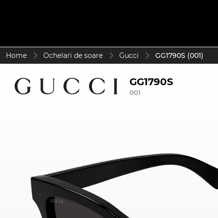
Home
Ochelari de soare
Gucci
GG1790S (001)
GG1790S
001