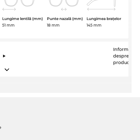
Lungime lentilă (mm)
Punte nazală (mm)
Lungimea brațelor
51 mm
18 mm
145 mm
Informații
despre
producător
e