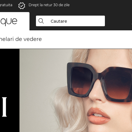
gratuita
Drept la retur 30 de zile
elari de vedere