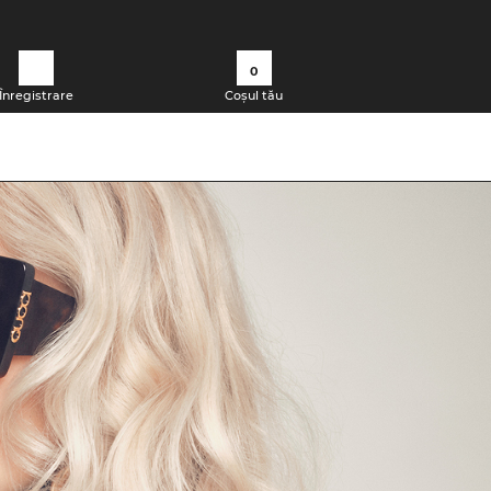
0
Înregistrare
Coșul tău