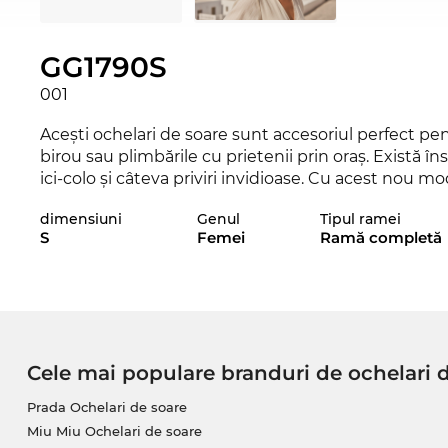
GG1790S
001
Aceşti ochelari de soare sunt accesoriul perfect pent
birou sau plimbările cu prietenii prin oraş. Există î
ici-colo şi câteva priviri invidioase. Cu acest nou mo
„trend-setter“ veritabil. Chiar şi în sezonul actual,
dimensiuni
Genul
Tipul ramei
sa, stabilind un trend deosebit pentru 2025.
S
Femei
Ramă completă
Acest model de ochelari a fost special creat pentru
graţios, plin de expresivitate, face o corelaţie ferme
tuturor ochelarilor de soare din magazinul nostru, 
garantată.
Cele mai populare branduri de ochelari 
Dacă consideri că aceştia sunt ochelarii tăi favoriţi,
află în stoc şi noi putem să-l expediem numaidecât
Prada Ochelari de soare
găseşti doar la Edel-Optics. Acum poţi achiziţiona a
Miu Miu Ochelari de soare
că doar se ştie: Edel-Optics este un paradis pentru 