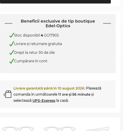
Beneficii exclusive de tip boutique
Edel-Optics
Stoc disponibil
4
GG1790S
Livrare şi returnare gratuita
Drept la retur 30 de zile
Cumpărare în cont
Livrare garantată până în
10 august 2026
:
Plasează
comanda în următoarele
11 ore şi 56 minute
şi
selectează
UPS-Express
la casă.