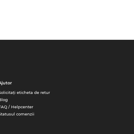
Ajutor
Solicitați eticheta de retur
Blog
FAQ / Helpcenter
Statusul comenzii