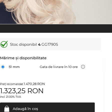
Stoc disponibil
4
GG1790S
Mărime şi disponibilitate
51 mm
Gata de livrare în 10 ore
1.470,28 RON
Preţ recomandat
1.323,25
RON
incl. 21.00% TVA
Adaugă în
coş