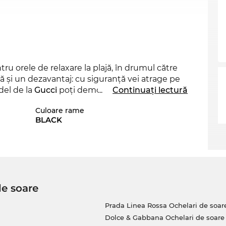
ru orele de relaxare la plajă, în drumul către
nsă şi un dezavantaj: cu siguranţă vei atrage pe
del de la
Gucci
poţi demonstra că eşti un
...
Continuați lectură
 acest brand reuşeşte să se impună prin colecţia
Culoare rame
BLACK
femeile
puternice, care ştiu ce vor. Design-ul
cătoare cu stilul chic consacrat. Ca și în cazul
te poți baza cu încredere pe
protecția
UV400
de soare
 nu ezita să-i comanzi! Modelul tău mult dorit se
, pentru un preţ super convenabil, aşa cu
Prada Linea Rossa Ochelari de soar
cest model la un preţ incredibil de avantajos,
Dolce & Gabbana Ochelari de soare
vânătorii de chilipire! Ceea ce în alte magazine