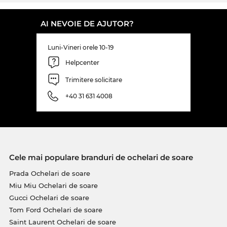
Edel-Optics îţi asiguri cel mai bun preţ, pentru că
standardul nostru prioritar este întotdeauna „on
AI NEVOIE DE AJUTOR?
Sale”!
Luni-Vineri orele 10-19
Helpcenter
Trimitere solicitare
+40 31 631 4008
Cele mai populare branduri de ochelari de soare
Prada Ochelari de soare
Miu Miu Ochelari de soare
Gucci Ochelari de soare
Tom Ford Ochelari de soare
Saint Laurent Ochelari de soare