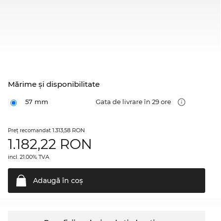
Mărime şi disponibilitate
57 mm
Gata de livrare în 29 ore
1.313,58 RON
Preţ recomandat
1.182,22
RON
incl. 21.00% TVA
Adaugă în
coş