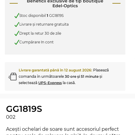
Beneficii exclusive de tip boutique
Edel-Optics
Stoc disponibil
1
GG1819S
Livrare şi returnare gratuita
Drept la retur 30 de zile
Cumpărare în cont
Livrare garantată până în
12 august 2026
:
Plasează
comanda în următoarele
30 ore şi 51 minute
şi
selectează
UPS-Express
la casă.
GG1819S
002
Aceşti ochelari de soare sunt accesoriul perfect