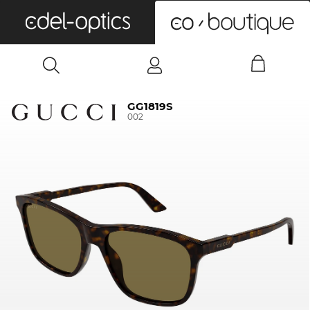
0
GG1819S
002