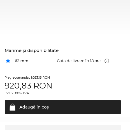
Mărime şi disponibilitate
62 mm
Gata de livrare în 18 ore
1.023,15 RON
Preţ recomandat
920,83
RON
incl. 21.00% TVA
Adaugă în
coş