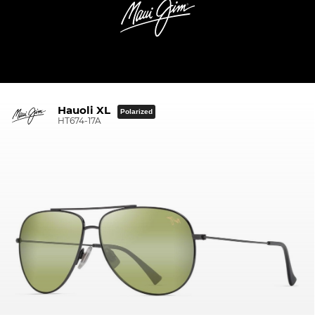
Hauoli XL
Polarized
HT674-17A