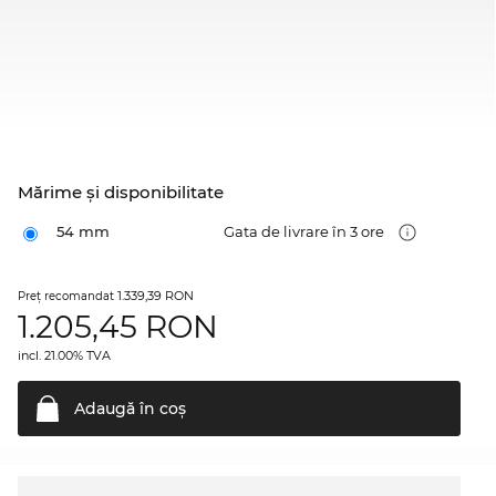
Mărime şi disponibilitate
54 mm
Gata de livrare în 3 ore
1.339,39 RON
Preţ recomandat
1.205,45
RON
incl. 21.00% TVA
Adaugă în
coş