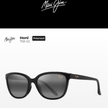
Honi
Polarized
758-02