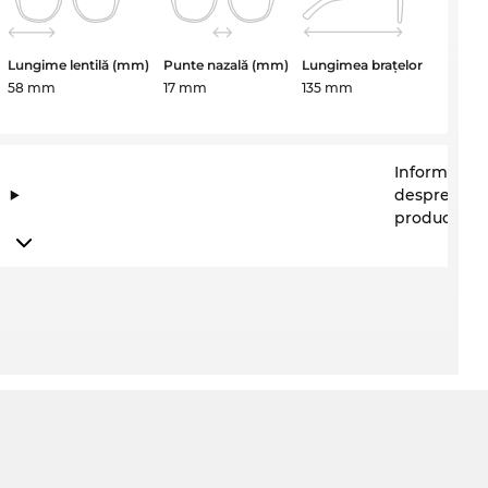
Lungime lentilă (mm)
Punte nazală (mm)
Lungimea brațelor
58 mm
17 mm
135 mm
Informații
despre
producător