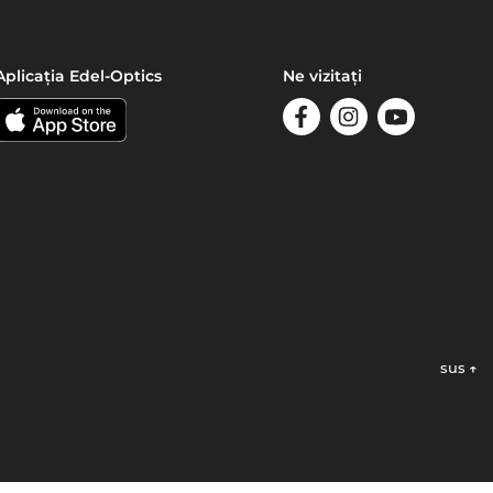
Aplicația Edel-Optics
Ne vizitați
sus