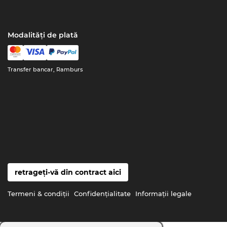
Modalități de plată
Transfer bancar, Ramburs
retrageți-vă din contract aici
Termeni & condiţii
Confidenţialitate
Informaţii legale