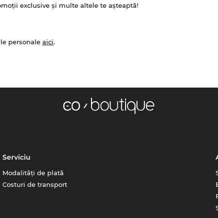
omoții exclusive și multe altele te așteaptă!
ale personale
aici
.
Serviciu
Modalități de plată
Costuri de transport