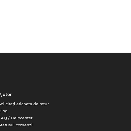
Ajutor
Solicitați eticheta de retur
Blog
FAQ / Helpcenter
Statusul comenzii