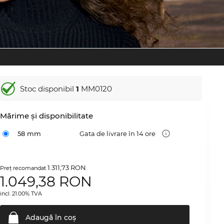
Stoc disponibil
1
MM0120
Mărime şi disponibilitate
58 mm
Gata de livrare în 14 ore
1.311,73 RON
Preţ recomandat
1.049,38
RON
incl. 21.00% TVA
Adaugă în
coş