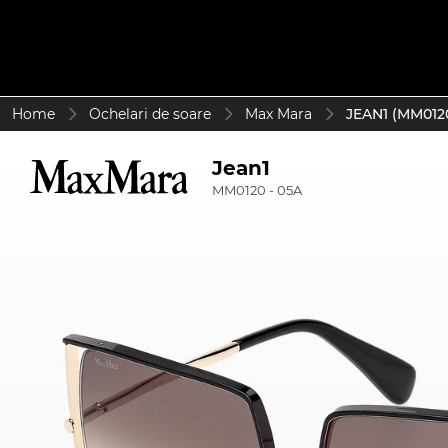
Home
Ochelari de soare
Max Mara
JEAN1 (MM0120
Jean1
MM0120 - 05A