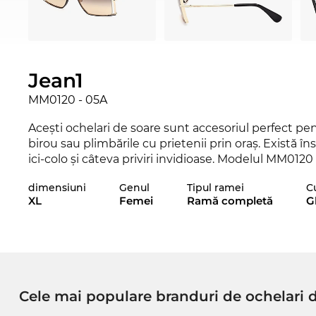
Jean1
MM0120 - 05A
Aceşti ochelari de soare sunt accesoriul perfect pent
birou sau plimbările cu prietenii prin oraş. Există î
ici-colo şi câteva priviri invidioase. Modelul MM0120
încât cu siguranţă vei fi la ultimul răcnet cu aceşti o
dimensiuni
Genul
Tipul ramei
C
XL
Femei
Ramă completă
G
Liniile pline de expresivitate conferă notei clasice
ce face din această pereche de ochelari un must-ha
respectă. Ca și în cazul tuturor ochelarilor de soar
pe
protecția
UV400
garantată.
Dacă consideri că aceştia sunt ochelarii tăi favoriţi,
Cele mai populare branduri de ochelari 
află în stoc şi noi putem să-l expediem numaidecât
găseşti doar la Edel-Optics. Cumpărând de pe Edel-O