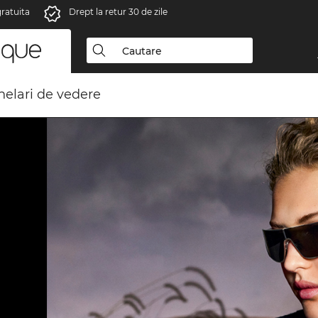
gratuita
Drept la retur 30 de zile
elari de vedere