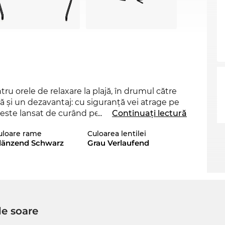
ru orele de relaxare la plajă, în drumul către
nsă şi un dezavantaj: cu siguranţă vei atrage pe
 este lansat de curând pe piaţă în 2024, aşa
...
Continuați lectură
chelari.
uloare rame
Culoarea lentilei
länzend Schwarz
Grau Verlaufend
 a acestui model un caracter inconfundabil, ceea
ve inevitabil pentru orice
femeie
care se
e din magazinul nostru, te poți baza cu încredere
 nu ezita să-i comanzi! Modelul tău mult dorit se
de soare
, pentru un preţ super convenabil, aşa cu
ptics îţi asiguri cel mai bun preţ, pentru că