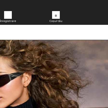
0
Înregistrare
Coșul tău