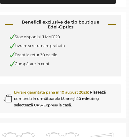
Beneficii exclusive de tip boutique
Edel-Optics
Stoc disponibil
1
MM0120
Livrare şi returnare gratuita
Drept la retur 30 de zile
Cumpărare în cont
Livrare garantată până în
10 august 2026
:
Plasează
comanda în următoarele
15 ore şi 40 minute
şi
selectează
UPS-Express
la casă.