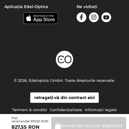
Aplicația Edel-Optics
Ne vizitați
© 2026, Edeloptics GmbH. Toate drepturile rezervate.
retrageți-vă din contract aici
Termeni & condiţii
Confidenţialitate
Informaţii legale
Preţ
919,50 RON
recomandat
Momentan nu este
disponibil
827,55
RON