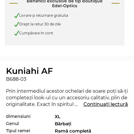
Beneficii exclusive de tip boutique
Edel-Optics
Livrare şi returnare gratuita
Drept la retur 30 de zile
Cumpărare în cont
Kuniahi AF
B688-03
Prin intermediul acestor ochelari de soare poţi să-ţi
completezi look-ul cu un accesoriu calitativ, plin de
originalitate. Exact în spiritul motto-ului Edel-
...
Continuați lectură
Optics „SEE AND BE SEEN“ te vei regăsi mai
dimensiuni
XL
aproape de staruri decât ai crede şi vei reuşi să
Genul
Bărbaţi
trezeşti uimirea în orice situaţie. Cu acest nou
model de la
Maui Jim
poţi demonstra că eşti un
Tipul ramei
Ramă completă