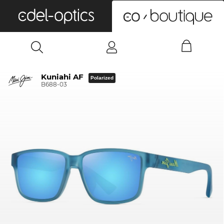
0
Kuniahi AF
Polarized
B688-03