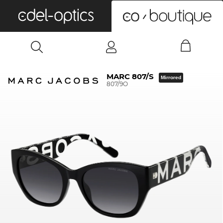
0
MARC 807/S
Mirrored
807/9O