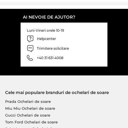
pentru o imagine de ansamblu armonioasă.
Plasticul
este un material extrem de uşor şi flexibil.
Acest fapt conferă ramelor o durabilitate pe viaţă şi
AI NEVOIE DE AJUTOR?
un confort maxim la purtare. Ca și în cazul tuturor
ochelarilor de soare din magazinul nostru, te poți
Luni-Vineri orele 10-19
baza cu încredere pe
protecția
UV400
garantată.
Helpcenter
Chiar dacă acest model
Marc Jacobs
nu este în
Trimitere solicitare
momentul de faţă pe stoc, meriţă să-l comanzi
acum, pentru că preţul e pur şi simplu imbatabil!
+40 31 631 4008
În magazinul nostru online beneficiezi constant de
de preţuri mici. Acest model MARC 807/S nu-l vei
găsi nici măcar la reducere atât de avantajos.
Cele mai populare branduri de ochelari de soare
Prada Ochelari de soare
Miu Miu Ochelari de soare
Gucci Ochelari de soare
Tom Ford Ochelari de soare