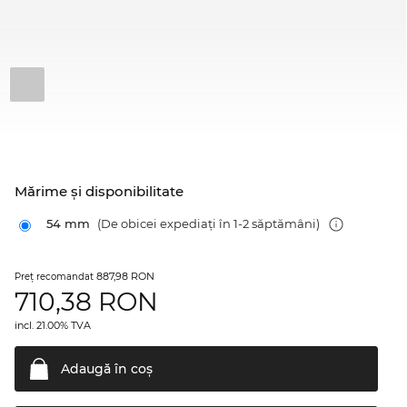
Mărime şi disponibilitate
54 mm
(De obicei expediați în 1-2 săptămâni)
887,98 RON
Preţ recomandat
710,38
RON
incl. 21.00% TVA
Adaugă în
coş