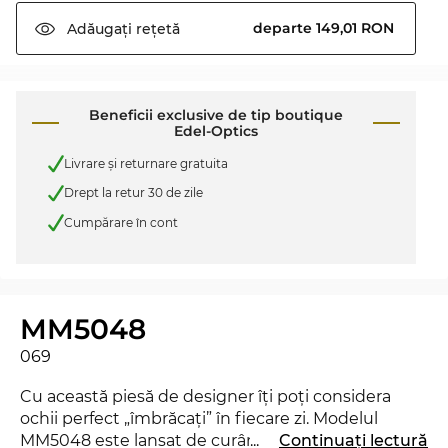
departe 149,01 RON
Adăugați
rețetă
Beneficii exclusive de tip boutique
Edel-Optics
Livrare şi returnare gratuita
Drept la retur 30 de zile
Cumpărare în cont
MM5048
069
Cu această piesă de designer îţi poţi considera
ochii perfect „îmbrăcaţi” în fiecare zi. Modelul
MM5048 este lansat de curând pe piaţă în 2024,
...
Continuați lectură