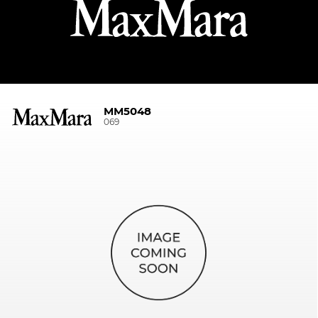
MM5048
069