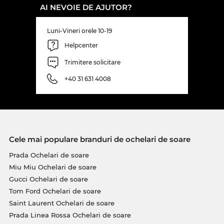
ceva mai lat, acest tip de ochelari este ideal, pentru
AI NEVOIE DE AJUTOR?
că prin forma lor uşor alungită pe părţi lasă chipul
să pară mai îngust.
Luni-Vineri orele 10-19
Helpcenter
Acest model a fost din nou comandat la furnizorii
noştri şi va fi în curând din nou pe stoc. Dacă îi vei
Trimitere solicitare
comanda acum, îţi asiguri preţul foarte bun şi
+40 31 631 4008
garanţia că îţi vom expedia acest model
Max Mara
exact în ziua în care ne vor fi nouă livraţi.
Cumpărând de pe Edel-Optics îţi asiguri cel mai
bun preţ, pentru că standardul nostru prioritar
este întotdeauna „on Sale”!
Cele mai populare branduri de ochelari de soare
Prada Ochelari de soare
Miu Miu Ochelari de soare
Gucci Ochelari de soare
Tom Ford Ochelari de soare
Saint Laurent Ochelari de soare
Prada Linea Rossa Ochelari de soare