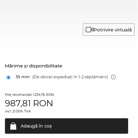
Potrivire virtuală
Mărime şi disponibilitate
55 mm
(De obicei expediați în 1-2 săptămâni)
1.234,76 RON
Preţ recomandat
987,81
RON
incl. 21.00% TVA
Adaugă în
coş