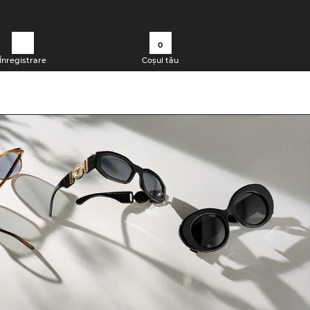
0
Înregistrare
Coșul tău