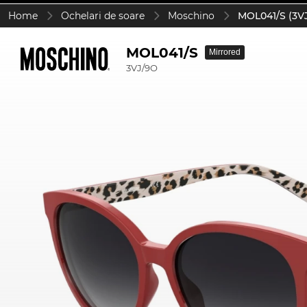
Home
Ochelari de soare
Moschino
MOL041/S (3V
MOL041/S
Mirrored
3VJ/9O