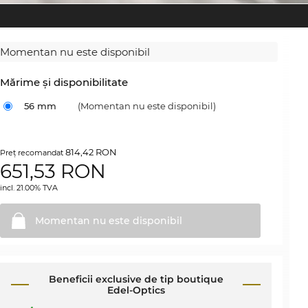
Momentan nu este disponibil
Mărime şi disponibilitate
56 mm
(Momentan nu este disponibil)
814,42 RON
Preţ recomandat
651,53
RON
incl. 21.00% TVA
Momentan nu este
disponibil
Beneficii exclusive de tip boutique
Edel-Optics