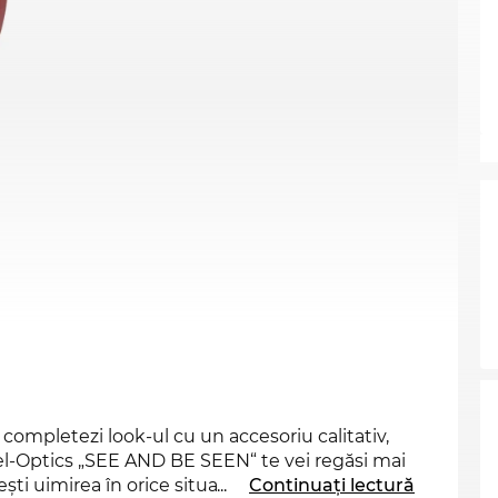
 completezi look-ul cu un accesoriu calitativ,
Edel-Optics „SEE AND BE SEEN“ te vei regăsi mai
zeşti uimirea în orice situaţie. Modelul MOL041/S
...
Continuați lectură