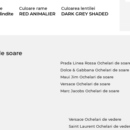
siguranţă vei fi la ultimul răcnet cu aceşti
le
Culoare rame
Culoarea lentilei
lindite
RED ANIMALIER
DARK GREY SHADED
ză mai ales
doamnelor
, care se simt în largul lor
ă se gândească la „Mr. Right“? Acum este mai
 și în cazul tuturor ochelarilor de soare din
tecția
UV400
garantată.
de soare
tri şi va fi în curând din nou pe stoc. Dacă îi
garanţia că îţi vom expedia acest model
Prada Linea Rossa Ochelari de soar
i. Acum poţi achiziţiona acest model la un preţ
Dolce & Gabbana Ochelari de soare
 este un paradis pentru vânătorii de chilipire!
Maui Jim Ochelari de soare
ale”, la noi înseamnă preţuri normale, care îţi
Versace Ochelari de soare
Marc Jacobs Ochelari de soare
Versace Ochelari de vedere
Saint Laurent Ochelari de vede