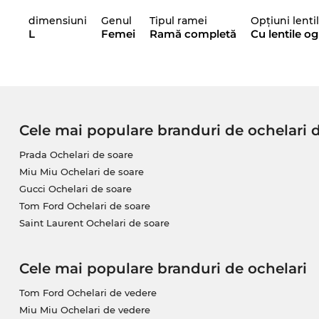
este lansat de curând pe piaţă în 2024, aşa încât cu 
dimensiuni
Genul
Tipul ramei
Opțiuni lenti
ochelari.
L
Femei
Ramă completă
Cu lentile og
Prin acest model de ochelari, designerii se adresea
în marile metropole ale lumii. Cine mai are timp s
importantă stabilirea stilului perfect pentru 2024!Ca
magazinul nostru, te poți baza cu încredere pe
pro
Cele mai populare branduri de ochelari 
Acest model a fost din nou comandat la furnizorii noş
vei comanda acum, îţi asiguri preţul foarte bun şi 
Prada Ochelari de soare
Moschino
exact în ziua în care ne vor fi nouă livraţ
Miu Miu Ochelari de soare
incredibil de avantajos, că doar se ştie: Edel-Optics
Gucci Ochelari de soare
Ceea ce în alte magazine online este desemnat cu „s
Tom Ford Ochelari de soare
permit să faci economii zi de zi.
Saint Laurent Ochelari de soare
Cele mai populare branduri de ochelari
Tom Ford Ochelari de vedere
Miu Miu Ochelari de vedere