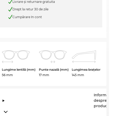
Livrare şi returnare gratuita
Drept la retur 30 de zile
Cumpărare în cont
Lungime lentilă (mm)
Punte nazală (mm)
Lungimea brațelor
56 mm
17 mm
145 mm
Informații
despre
producător