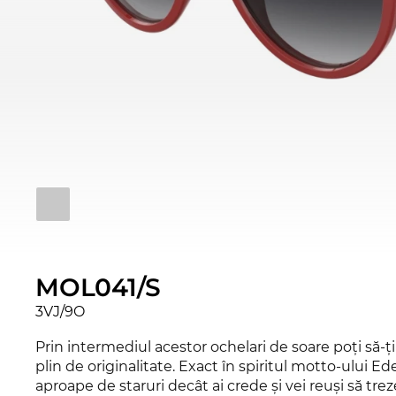
MOL041/S
3VJ/9O
Prin intermediul acestor ochelari de soare poţi să-ţi
plin de originalitate. Exact în spiritul motto-ului 
aproape de staruri decât ai crede şi vei reuşi să tre