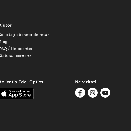
Ajutor
Solicitați eticheta de retur
Blog
FAQ / Helpcenter
Statusul comenzii
Aplicația Edel-Optics
Ne vizitați