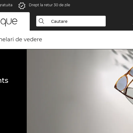
gratuita
Drept la retur 30 de zile
elari de vedere
ts