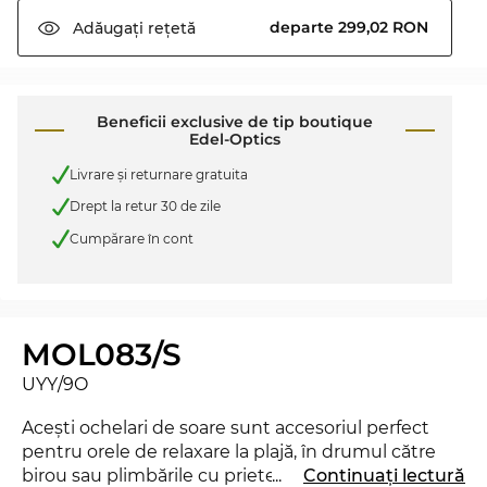
departe 299,02 RON
Adăugați
rețetă
Beneficii exclusive de tip boutique
Edel-Optics
Livrare şi returnare gratuita
Drept la retur 30 de zile
Cumpărare în cont
MOL083/S
UYY/9O
Aceşti ochelari de soare sunt accesoriul perfect
pentru orele de relaxare la plajă, în drumul către
birou sau plimbările cu prietenii prin oraş. Există
...
Continuați lectură