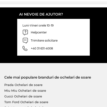
comanda acum, îţi asiguri preţul foarte bun şi
garanţia că îţi vom expedia acest model
Moschino
exact în ziua în care ne vor fi nouă livraţi. Acum poţi
AI NEVOIE DE AJUTOR?
achiziţiona acest model la un preţ incredibil de
avantajos, că doar se ştie: Edel-Optics este un
Luni-Vineri orele 10-19
paradis pentru vânătorii de chilipire! Ceea ce în alte
magazine online este desemnat cu „sale”, la noi
Helpcenter
înseamnă preţuri normale, care îţi permit să faci
Trimitere solicitare
economii zi de zi.
+40 31 631 4008
Cele mai populare branduri de ochelari de soare
Prada Ochelari de soare
Miu Miu Ochelari de soare
Gucci Ochelari de soare
Tom Ford Ochelari de soare