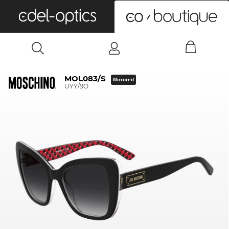
0
MOL083/S
Mirrored
UYY/9O