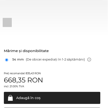
Mărime şi disponibilitate
54 mm
(De obicei expediați în 1-2 săptămâni)
835,43 RON
Preţ recomandat
668,35
RON
incl. 21.00% TVA
Adaugă în
coş