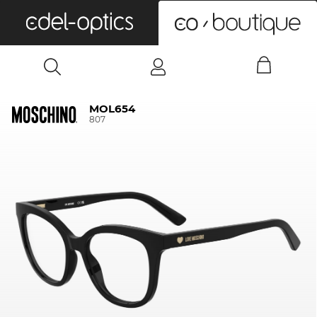
0
MOL654
807