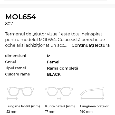
MOL654
807
Termenul de „ajutor vizual“ este total neinspirat
pentru modelul MOL654. Cu această pereche de
ochelariai achiziţionat un accesoriu, care iţi va
...
Continuați lectură
revoluţiona stilul personal, dovedind că ai un gust
dimensiuni
M
aparte în materie de modă! Cu acest nou model
Genul
Femei
de la
Moschino
poţi demonstra că eşti un „trend-
setter“ veritabil. Chiar şi în sezonul actual, acest
Tipul ramei
Ramă completă
brand reuşeşte să se impună prin colecţia sa,
Culoare rame
BLACK
stabilind un trend deosebit pentru 2025. Sunt
frumoşi, dar totuşi o altă culoare ar fi mai potrivită
pentru hainele tale preferate? Atunci verifică şi
celelalte variante ale modelului MOL654 din
sortimentul nostru de la Moschino, din 2024 şi
Lungime lentilă (mm)
Punte nazală (mm)
Lungimea brațelor
2025.
52 mm
17 mm
140 mm