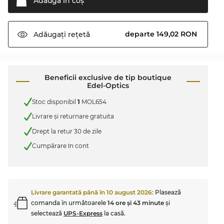
Adaugă în
coş
departe 149,02 RON
Adăugați
rețetă
Beneficii exclusive de tip boutique
Edel-Optics
Stoc disponibil
1
MOL654
Livrare şi returnare gratuita
Drept la retur 30 de zile
Cumpărare în cont
Livrare garantată până în
10 august 2026
:
Plasează
comanda în următoarele
14 ore şi 43 minute
şi
selectează
UPS-Express
la casă.