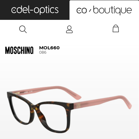
0
MOL660
086