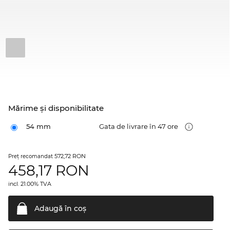
Mărime şi disponibilitate
54 mm
Gata de livrare în 47 ore
572,72 RON
Preţ recomandat
458,17
RON
incl. 21.00% TVA
Adaugă în
coş