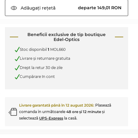
departe 149,01 RON
Adăugați
rețetă
Beneficii exclusive de tip boutique
Edel-Optics
Stoc disponibil
1
MOL660
Livrare şi returnare gratuita
Drept la retur 30 de zile
Cumpărare în cont
Livrare garantată până în
12 august 2026
:
Plasează
comanda în următoarele
48 ore şi 12 minute
şi
selectează
UPS-Express
la casă.