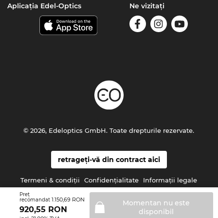
Aplicația Edel-Optics
Ne vizitați
© 2026, Edeloptics GmbH. Toate drepturile rezervate.
retrageți-vă din contract aici
Termeni & condiţii
Confidenţialitate
Informaţii legale
Preţ
1.150,69 RON
recomandat
Momentan nu este
920,55
RON
disponibil