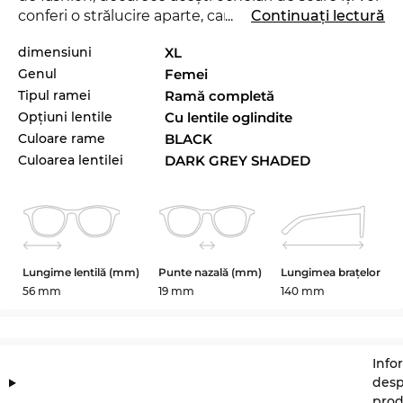
conferi o strălucire aparte, care va transforma
...
Continuați lectură
noaptea în zi fără a fi nici măcar o rază de soare
dimensiuni
XL
necesară. Cu acest nou model de la
Moschino
poţi
Genul
Femei
demonstra că eşti un „trend-setter“ veritabil. Chiar
şi în sezonul actual, acest brand reuşeşte să se
Tipul ramei
Ramă completă
impună prin colecţia sa, stabilind un trend
Opțiuni lentile
Cu lentile oglindite
deosebit pentru 2022. Sunt frumoşi, dar totuşi o
Culoare rame
BLACK
altă culoare ar fi mai potrivită pentru hainele tale
Culoarea lentilei
DARK GREY SHADED
preferate? Atunci verifică şi celelalte variante ale
modelului MOS127/S din sortimentul nostru de la
Moschino, din 2021 şi 2022.
Liniile pline de expresivitate conferă notei clasice a
acestui model un caracter inconfundabil, ceea ce
Lungime lentilă (mm)
Punte nazală (mm)
Lungimea brațelor
face din această pereche de ochelari un must-
56 mm
19 mm
140 mm
have inevitabil pentru orice
femeie
care se
respectă. Ochelarii sunt un accesoriu „in“. Extrem
de iubite fiind modelele cu ramele
complete
, că
Info
doar se ştie: doar lucrurile întregi îşi merită preţul!
desp
În acest caz nu va fi plătită doar robusteţea, ci şi
prod