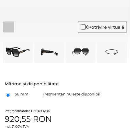
Potrivire virtuală
Mărime şi disponibilitate
56 mm
(Momentan nu este disponibil)
1.150,69 RON
Preţ recomandat
920,55
RON
incl. 21.00% TVA