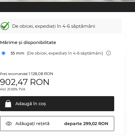
De obicei, expediați în 4-6 săptămâni
Mărime şi disponibilitate
55 mm
(De obicei, expediați în 4-6 săptămâni)
1.128,08 RON
Preţ recomandat
902,47
RON
incl. 21.00% TVA
Adaugă în
coş
Adăugați
rețetă
departe 299,02 RON