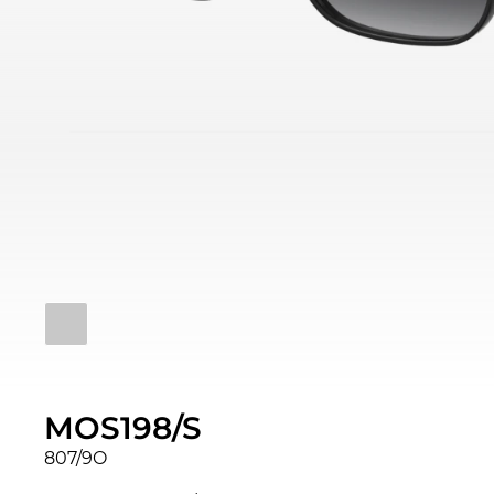
MOS198/S
807/9O