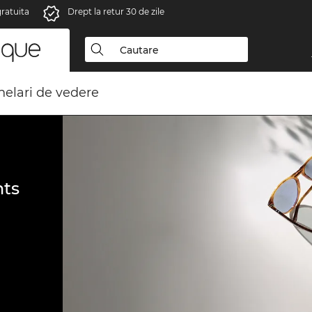
gratuita
Drept la retur 30 de zile
elari de vedere
ts