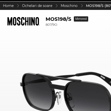
Home
Ochelari de soare
Moschino
MOS198/S (80
MOS198/S
Mirrored
807/9O