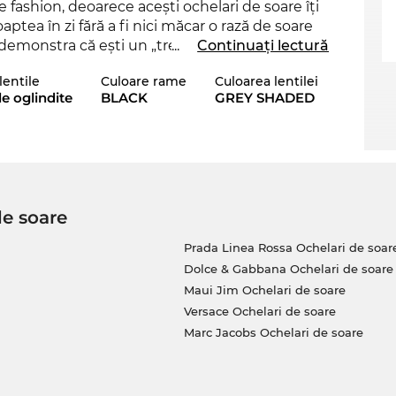
 fashion, deoarece aceşti ochelari de soare îţi
aptea în zi fără a fi nici măcar o rază de soare
demonstra că eşti un „trend-setter“ veritabil.
...
Continuați lectură
se impună prin colecţia sa, stabilind un trend
lentile
Culoare rame
Culoarea lentilei
 este disponibil în shop-ul online Edel-Optics
le oglindite
BLACK
GREY SHADED
2024 şi 2025.
ză mai ales
doamnelor
, care se simt în largul lor
ă se gândească la „Mr. Right“? Acum este mai
 noi, alături de estetică, un loc important este
ontra razelor
UV
a ochilor tăi, acum poate
de soare
Prada Linea Rossa Ochelari de soar
tri şi va fi în curând din nou pe stoc. Dacă îi
Dolce & Gabbana Ochelari de soare
garanţia că îţi vom expedia acest model
Maui Jim Ochelari de soare
i. În magazinul nostru online beneficiezi
Versace Ochelari de soare
u-l vei găsi nici măcar la reducere atât de
Marc Jacobs Ochelari de soare