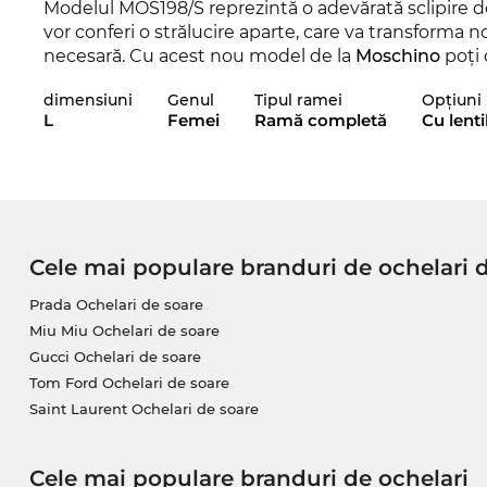
Modelul MOS198/S reprezintă o adevărată sclipire de
vor conferi o strălucire aparte, care va transforma no
necesară. Cu acest nou model de la
Moschino
poţi 
Chiar şi în sezonul actual, acest brand reuşeşte să 
dimensiuni
Genul
Tipul ramei
Opțiuni 
deosebit pentru 2025. Modelul de ochelari MOS198/S
L
Femei
Ramă completă
Cu lenti
şi în alte variante şic de la Moschino, din colecţiile 
Prin acest model de ochelari, designerii se adresea
în marile metropole ale lumii. Cine mai are timp s
importantă stabilirea stilului perfect pentru 2025!La
ocupat şi de funcţionalitate! Cu o
protecţie 100% c
Cele mai populare branduri de ochelari 
răsării şi soarele.
Prada Ochelari de soare
Acest model a fost din nou comandat la furnizorii noş
Miu Miu Ochelari de soare
vei comanda acum, îţi asiguri preţul foarte bun şi 
Gucci Ochelari de soare
Moschino
exact în ziua în care ne vor fi nouă livraţ
Tom Ford Ochelari de soare
constant de de preţuri mici. Acest model MOS198/S n
Saint Laurent Ochelari de soare
avantajos.
Cele mai populare branduri de ochelari