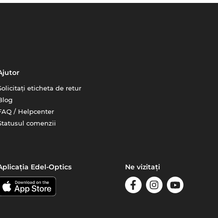
Ajutor
Solicitați eticheta de retur
Blog
FAQ / Helpcenter
Statusul comenzii
Aplicația Edel-Optics
Ne vizitați