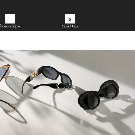
0
Înregistrare
Coșul tău