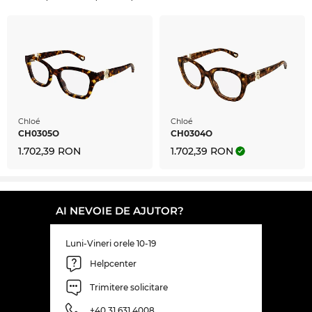
este întotdeauna „on Sale”!
Chloé
Chloé
CH0305O
CH0304O
1.702,39 RON
1.702,39 RON
AI NEVOIE DE AJUTOR?
Luni-Vineri orele 10-19
Helpcenter
Trimitere solicitare
+40 31 631 4008