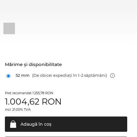
Mărime şi disponibilitate
52 mm
(De obicei expediați în 1-2 săptămâni)
1.255,78 RON
Preţ recomandat
1.004,62
RON
incl. 21.00% TVA
Adaugă în
coş