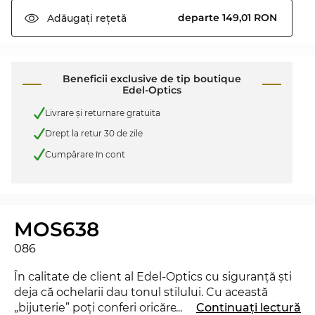
departe 149,01 RON
Adăugați
rețetă
Beneficii exclusive de tip boutique
Edel-Optics
Livrare şi returnare gratuita
Drept la retur 30 de zile
Cumpărare în cont
MOS638
086
În calitate de client al Edel-Optics cu siguranţă şti
deja că ochelarii dau tonul stilului. Cu această
„bijuterie” poţi conferi oricărei ţinute o notă
...
Continuați lectură