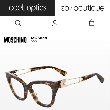
0
MOS638
086