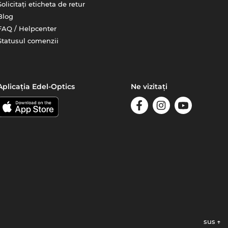
Solicitați eticheta de retur
Blog
FAQ / Helpcenter
Statusul comenzii
Aplicația Edel-Optics
Ne vizitați
sus