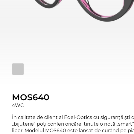
MOS640
4WC
În calitate de client al Edel-Optics cu siguranţă şti 
„bijuterie” poţi conferi oricărei ţinute o notă „smart”
liber. Modelul MOS640 este lansat de curând pe piaţă