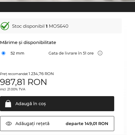
Stoc disponibil
1
MOS640
Mărime şi disponibilitate
52 mm
Gata de livrare în 51 ore
1.234,76 RON
Preţ recomandat
987,81
RON
incl. 21.00% TVA
Adaugă în
coş
Adăugați
rețetă
departe 149,01 RON