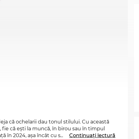
deja că ochelarii dau tonul stilului. Cu această
, fie că eşti la muncă, în birou sau în timpul
 în 2024, aşa încât cu siguranţă vei fi la
...
Continuați lectură