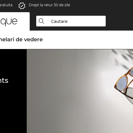
gratuita
Drept la retur 30 de zile
elari de vedere
ts