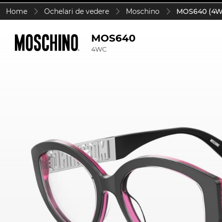
Home
Ochelari de vedere
Moschino
MOS640 (4W
MOS640
4WC