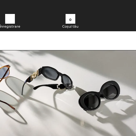
0
Înregistrare
Coșul tău