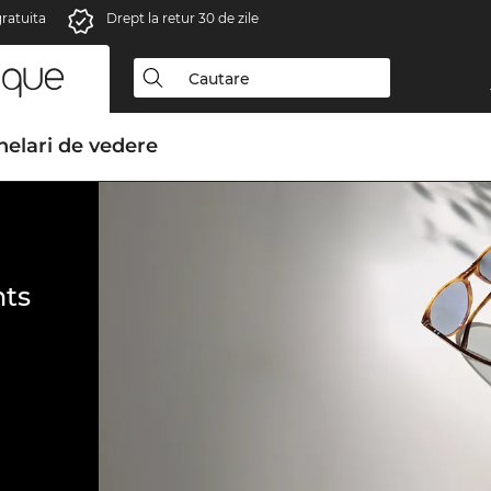
gratuita
Drept la retur 30 de zile
elari de vedere
ts