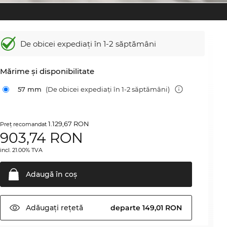
De obicei expediați în 1-2 săptămâni
Mărime şi disponibilitate
57 mm
(De obicei expediați în 1-2 săptămâni)
1.129,67 RON
Preţ recomandat
903,74
RON
incl. 21.00% TVA
Adaugă în
coş
Adăugați
rețetă
departe 149,01 RON