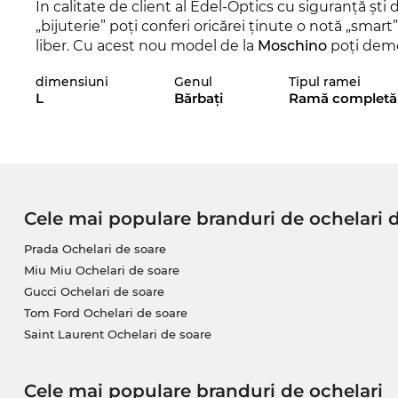
În calitate de client al Edel-Optics cu siguranţă şti 
„bijuterie” poţi conferi oricărei ţinute o notă „smart”
liber. Cu acest nou model de la
Moschino
poţi demon
şi în sezonul actual, acest brand reuşeşte să se imp
dimensiuni
Genul
Tipul ramei
deosebit pentru 2025. Sunt frumoşi, dar totuşi o altă
L
Bărbaţi
Ramă completă
preferate? Atunci verifică şi celelalte variante al
Moschino, din 2024 şi 2025.
Acest model de ochelari se adresează în mod speci
clare, conferă o notă masculină discretă.
Cele mai populare branduri de ochelari 
Chiar dacă acest model
Moschino
nu este în momen
acum, pentru că preţul e pur şi simplu imbatabil! A
Prada Ochelari de soare
incredibil de avantajos, că doar se ştie: Edel-Optics
Miu Miu Ochelari de soare
Ceea ce în alte magazine online este desemnat cu „s
Gucci Ochelari de soare
permit să faci economii zi de zi.
Tom Ford Ochelari de soare
Saint Laurent Ochelari de soare
Cele mai populare branduri de ochelari