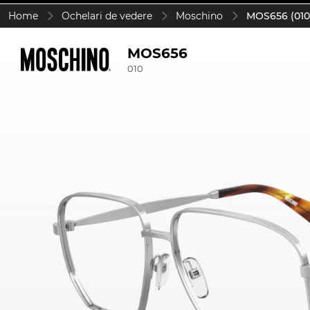
Home
Ochelari de vedere
Moschino
MOS656 (010
MOS656
010