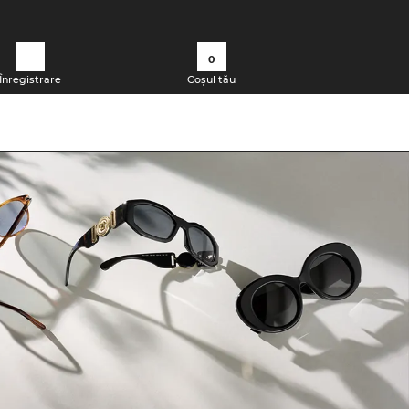
0
Înregistrare
Coșul tău