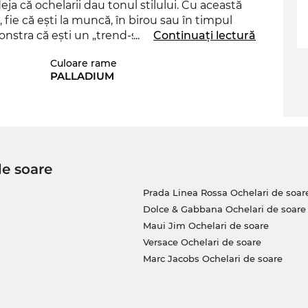
deja că ochelarii dau tonul stilului. Cu această
, fie că eşti la muncă, în birou sau în timpul
stra că eşti un „trend-setter“ veritabil. Chiar
...
Continuați lectură
ună prin colecţia sa, stabilind un trend
Culoare rame
 culoare ar fi mai potrivită pentru hainele tale
PALLADIUM
e modelului MOS656 din sortimentul nostru de la
al
bărbaţilor
trendy! Design-ul simplu, cu linii
de soare
tul de faţă pe stoc, meriţă să-l comanzi
cum poţi achiziţiona acest model la un preţ
Prada Linea Rossa Ochelari de soar
 este un paradis pentru vânătorii de chilipire!
Dolce & Gabbana Ochelari de soare
ale”, la noi înseamnă preţuri normale, care îţi
Maui Jim Ochelari de soare
Versace Ochelari de soare
Marc Jacobs Ochelari de soare