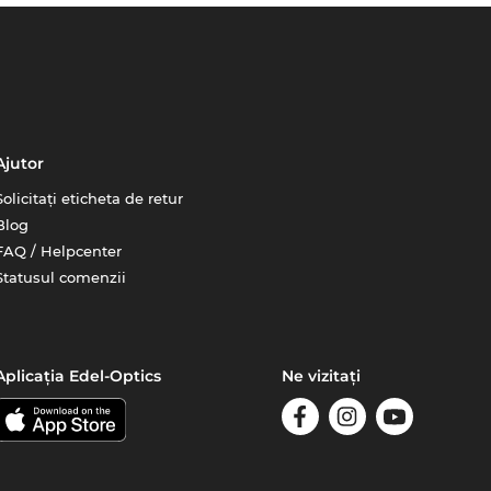
Ajutor
Solicitați eticheta de retur
Blog
FAQ / Helpcenter
Statusul comenzii
Aplicația Edel-Optics
Ne vizitați