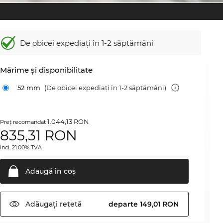
De obicei expediați în 1-2 săptămâni
Mărime şi disponibilitate
52 mm
(De obicei expediați în 1-2 săptămâni)
1.044,13 RON
Preţ recomandat
835,31
RON
incl. 21.00% TVA
Adaugă în
coş
Adăugați
rețetă
departe 149,01 RON