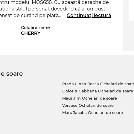
 pentru modelul MOS658. Cu această pereche de
luţiona stilul personal, dovedind că ai un gust
sat de curând pe piaţă în 2025, aşa încât cu
...
Continuați lectură
Sunt frumoşi, dar totuşi o altă culoare ar fi mai
Culoare rame
fică şi celelalte variante ale modelului MOS658
CHERRY
2025.
 a acestui model un caracter inconfundabil, ceea
ve inevitabil pentru orice
femeie
care se
de soare
tri şi va fi în curând din nou pe stoc. Dacă îi
garanţia că îţi vom expedia acest model
Prada Linea Rossa Ochelari de soar
i. În magazinul nostru online beneficiezi
Dolce & Gabbana Ochelari de soare
-l vei găsi nici măcar la reducere atât de
Maui Jim Ochelari de soare
Versace Ochelari de soare
Marc Jacobs Ochelari de soare