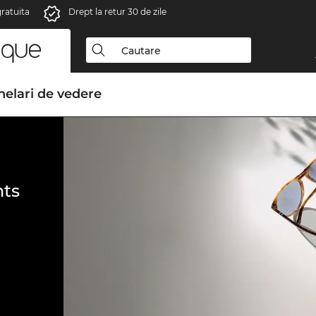
gratuita
Drept la retur 30 de zile
elari de vedere
ts