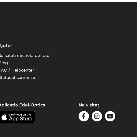
Ajutor
Solicitați eticheta de retur
Blog
FAQ / Helpcenter
Statusul comenzii
Aplicația Edel-Optics
Ne vizitați