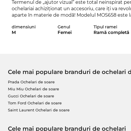
Termenul de „ajutor vizual“ este total neinspirat
ochelariai achiziţionat un accesoriu, care iţi va revo
aparte în materie de modă! Modelul MOS658 este lan
siguranţă vei fi la ultimul răcnet cu aceşti ochelari. 
dimensiuni
Genul
Tipul ramei
potrivită pentru hainele tale preferate? Atunci veri
M
Femei
Ramă completă
din sortimentul nostru de la
Moschino
, din 2024 şi 
Liniile pline de expresivitate conferă notei clasice
ce face din această pereche de ochelari un must-ha
respectă.
Cele mai populare branduri de ochelari 
Acest model a fost din nou comandat la furnizorii noş
vei comanda acum, îţi asiguri preţul foarte bun şi 
Prada Ochelari de soare
Moschino
exact în ziua în care ne vor fi nouă livraţ
Miu Miu Ochelari de soare
constant de de preţuri mici. Acest model MOS658 nu
Gucci Ochelari de soare
avantajos.
Tom Ford Ochelari de soare
Saint Laurent Ochelari de soare
Cele mai populare branduri de ochelari