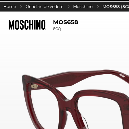
Home
Ochelari de vedere
Moschino
MOS658 (8C
MOS658
8CQ