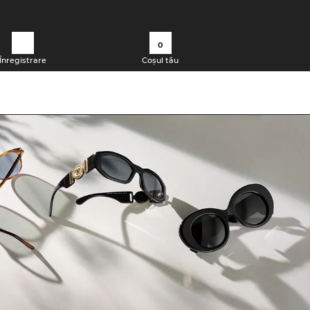
0
Înregistrare
Coșul tău