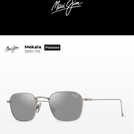
Mekala
Polarized
S690-17A