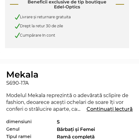
Beneficii exclusive de tip boutique
Edel-Optics
Livrare şi returnare gratuita
Drept la retur 30 de zile
Cumpărare în cont
Mekala
S690-17A
Modelul Mekala reprezintă o adevărată sclipire de
fashion, deoarece aceşti ochelari de soare îţi vor
conferi o strălucire aparte, care va transforma
...
Continuați lectură
noaptea în zi fără a fi nici măcar o rază de soare
dimensiuni
S
necesară. Cu acest nou model de la
Maui Jim
poţi
Genul
Bărbaţi şi Femei
demonstra că eşti un „trend-setter“ veritabil. Chiar
şi în sezonul actual, acest brand reuşeşte să se
Tipul ramei
Ramă completă