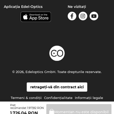
Aplicația Edel-Optics
Ne vizitați
© 2026, Edeloptics GmbH. Toate drepturile rezervate.
retrageți-vă din contract aici
Termeni & condiţii
Confidenţialitate
Informaţii legale
Preţ
1.917,82 RON
recomandat
Momentan nu este
disponibil
1.726,04
RON