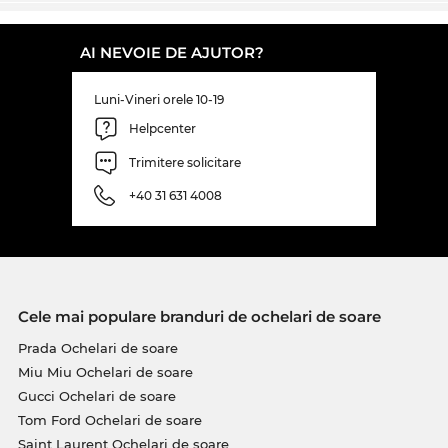
de soare din magazinul nostru, te poți baza cu
încredere pe
protecția
UV400
garantată.
AI NEVOIE DE AJUTOR?
Acest model a fost din nou comandat la furnizorii
Luni-Vineri orele 10-19
noştri şi va fi în curând din nou pe stoc. Dacă îi vei
comanda acum, îţi asiguri preţul foarte bun şi
Helpcenter
garanţia că îţi vom expedia acest model
Max Mara
Trimitere solicitare
exact în ziua în care ne vor fi nouă livraţi. În
magazinul nostru online beneficiezi constant de
+40 31 631 4008
de preţuri mici. Acest model MM0136 nu-l vei găsi
nici măcar la reducere atât de avantajos.
Cele mai populare branduri de ochelari de soare
Prada Ochelari de soare
Miu Miu Ochelari de soare
Gucci Ochelari de soare
Tom Ford Ochelari de soare
Saint Laurent Ochelari de soare