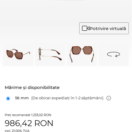
Potrivire virtuală
Mărime şi disponibilitate
56 mm
(De obicei expediați în 1-2 săptămâni)
1.233,02 RON
Preţ recomandat
986,42
RON
incl. 21.00% TVA