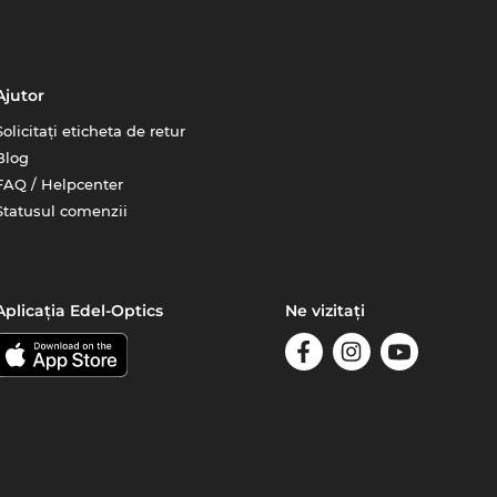
Ajutor
Solicitați eticheta de retur
Blog
FAQ / Helpcenter
Statusul comenzii
Aplicația Edel-Optics
Ne vizitați