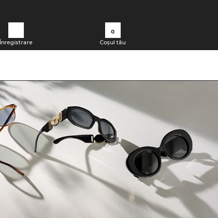
0
Înregistrare
Coșul tău