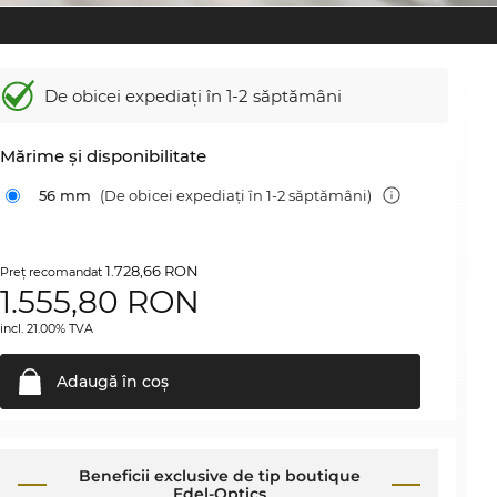
De obicei expediați în 1-2 săptămâni
Mărime şi disponibilitate
56 mm
(De obicei expediați în 1-2 săptămâni)
1.728,66 RON
Preţ recomandat
1.555,80
RON
incl. 21.00% TVA
Adaugă în
coş
Beneficii exclusive de tip boutique
Edel-Optics