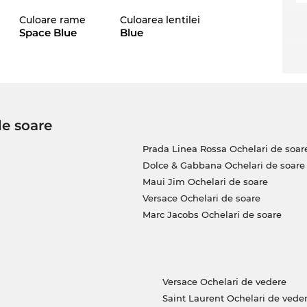
end-setter“ veritabil. Chiar şi în sezonul
Culoare rame
Culoarea lentilei
cţia sa, stabilind un trend deosebit pentru
Space Blue
Blue
 un accesoriu cu talente multiple, care face ca
uper, în aceaşi măsură. La noi, alături de
onalitate! Cu o
protecţie 100% contra razelor
de soare
um, astfel modelul
Silhouette
preferat de tine
Prada Linea Rossa Ochelari de soar
 de convenabil va alina faptul că a trebuit să
Dolce & Gabbana Ochelari de soare
n preţ incredibil de avantajos, că doar se ştie:
Maui Jim Ochelari de soare
lipire! Ceea ce în alte magazine online este
Versace Ochelari de soare
care îţi permit să faci economii zi de zi.
Marc Jacobs Ochelari de soare
Versace Ochelari de vedere
Saint Laurent Ochelari de vede