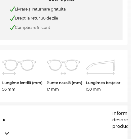
Livrare şi returnare gratuita
Drept la retur 30 de zile
Cumpărare în cont
Lungime lentilă (mm)
Punte nazală (mm)
Lungimea brațelor
56 mm
17 mm
150 mm
Informații
despre
producător