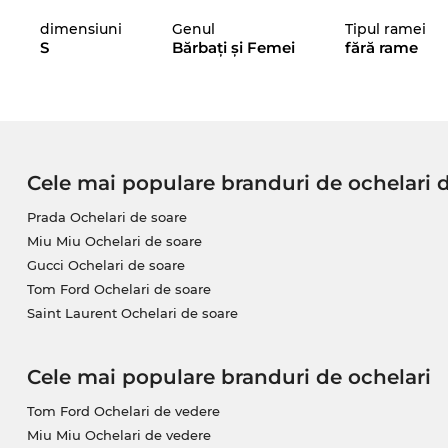
model de la
Silhouette
poţi demonstra că eşti un „tr
dimensiuni
Genul
Tipul ramei
actual, acest brand reuşeşte să se impună prin cole
S
Bărbaţi şi Femei
fără rame
2025.
Acest model care poartă semnătura
Silhouette
este
atât
femeile
cât şi
bărbaţii
.html">
bărbaţii
să arăte s
estetică, un loc important este ocupat şi de funcţi
UV
a ochilor tăi, acum poate răsării şi soarele.
Cele mai populare branduri de ochelari 
Noua comanda a furnizorilor noştri este deja pe dr
Prada Ochelari de soare
va fi curând pe stoc. Noi sperăm că preţul incredibil
Miu Miu Ochelari de soare
aştepţi puţin. Acum poţi achiziţiona acest model la u
Gucci Ochelari de soare
Edel-Optics este un paradis pentru vânătorii de chi
Tom Ford Ochelari de soare
desemnat cu „sale”, la noi înseamnă preţuri normale, 
Saint Laurent Ochelari de soare
Cele mai populare branduri de ochelari
Tom Ford Ochelari de vedere
Miu Miu Ochelari de vedere