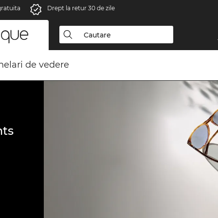
gratuita
Drept la retur 30 de zile
elari de vedere
ts