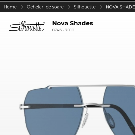
Home
Ochelari de soare
Silhouette
NOVA SHADES 
Nova Shades
8746 - 7010