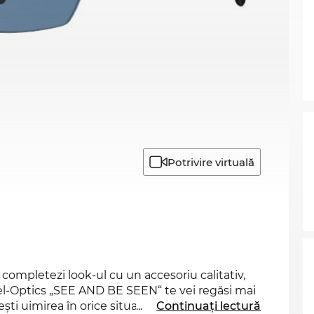
Potrivire virtuală
 completezi look-ul cu un accesoriu calitativ,
Edel-Optics „SEE AND BE SEEN“ te vei regăsi mai
eşti uimirea în orice situaţie. Cu acest nou
...
Continuați lectură