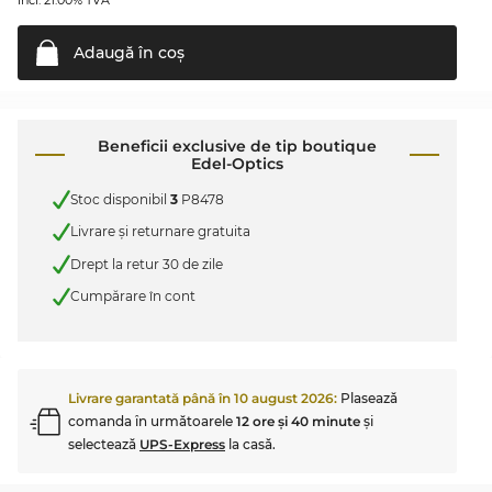
incl. 21.00% TVA
Adaugă în
coş
Beneficii exclusive de tip boutique
Edel-Optics
Stoc disponibil
3
P8478
Livrare şi returnare gratuita
Drept la retur 30 de zile
Cumpărare în cont
Livrare garantată până în
10 august 2026
:
Plasează
comanda în următoarele
12 ore şi 40 minute
şi
selectează
UPS-Express
la casă.