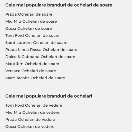
Aceşti ochelari sunt pe stoc. Dacă îi comanzi acum,
Cele mai populare branduri de ochelari de soare
garantăm să-i expediem numaidecât. Acum poţi
Prada Ochelari de soare
achiziţiona acest model la un preţ incredibil de
avantajos, că doar se ştie: Edel-Optics este un
Miu Miu Ochelari de soare
paradis pentru vânătorii de chilipire! Ceea ce în alte
Gucci Ochelari de soare
magazine online este desemnat cu „sale”, la noi
Tom Ford Ochelari de soare
înseamnă preţuri normale, care îţi permit să faci
Saint Laurent Ochelari de soare
economii zi de zi.
Prada Linea Rossa Ochelari de soare
Dolce & Gabbana Ochelari de soare
Maui Jim Ochelari de soare
Versace Ochelari de soare
Marc Jacobs Ochelari de soare
Cele mai populare branduri de ochelari
Tom Ford Ochelari de vedere
Miu Miu Ochelari de vedere
Prada Ochelari de vedere
Gucci Ochelari de vedere