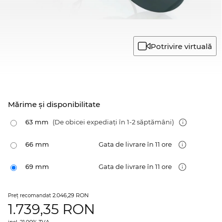
Potrivire virtuală
Mărime şi disponibilitate
63 mm
(De obicei expediați în 1-2 săptămâni)
66 mm
Gata de livrare în 11 ore
69 mm
Gata de livrare în 11 ore
2.046,29 RON
Preţ recomandat
1.739,35
RON