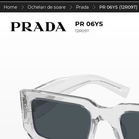
Home
Ochelari de soare
Prada
PR 06YS (12R09T)
PR 06YS
12R09T