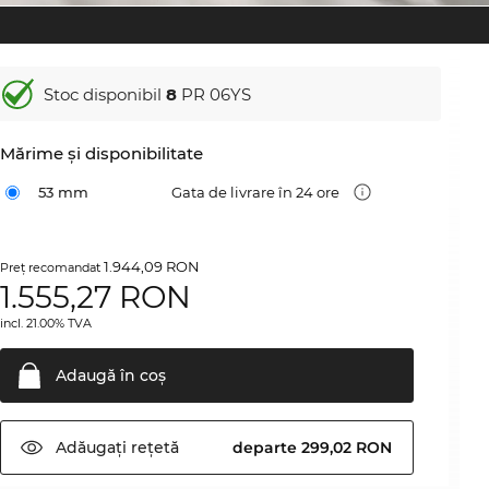
Stoc disponibil
8
PR 06YS
Mărime şi disponibilitate
53 mm
Gata de livrare în 24 ore
1.944,09 RON
Preţ recomandat
1.555,27
RON
incl. 21.00% TVA
Adaugă în
coş
Adăugați
rețetă
departe 299,02 RON