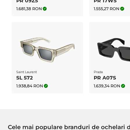
PR 09ZS
PR 17WS
1.681,38 RON
1.555,27 RON
Saint Laurent
Prada
SL 572
PR A07S
1.938,84 RON
1.639,34 RON
Cele mai populare branduri de ochelari 