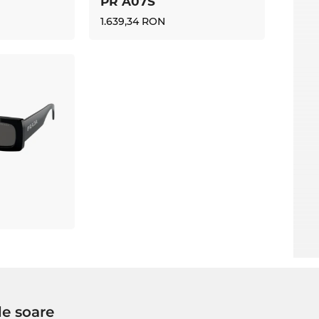
PR A07S
1.639,34 RON
de soare