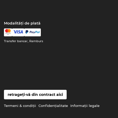
Modalități de plată
Transfer bancar, Ramburs
retrageți-vă din contract aici
Termeni & condiţii
Confidenţialitate
Informaţii legale