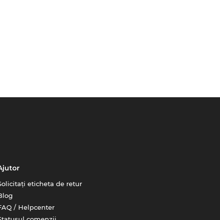
Ajutor
Solicitați eticheta de retur
Blog
FAQ / Helpcenter
Statusul comenzii