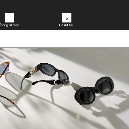
0
Înregistrare
Coșul tău