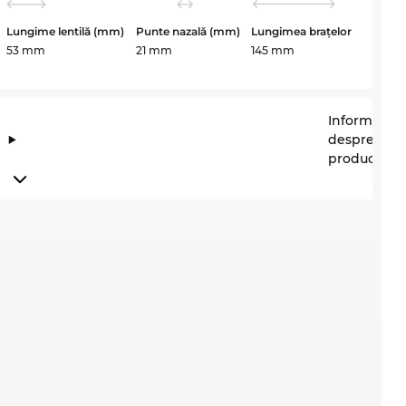
Lungime lentilă (mm)
Punte nazală (mm)
Lungimea brațelor
53 mm
21 mm
145 mm
Informații
despre
producător