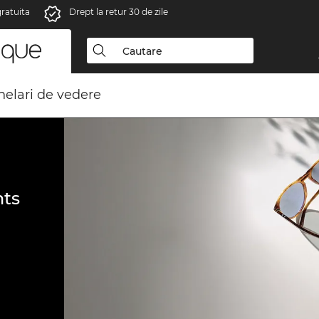
gratuita
Drept la retur 30 de zile
elari de vedere
ts