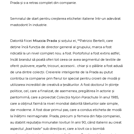
Prada și s-a retras complet din companie.
Semnalul de start pentru creșterea etichetei italiene într-un adevărat
mastodont în industrie.
Datorită fiicei
Miuccia Prada
și soțului ei, **Patrizio Bertelli, care
deține încă funcția de director general al grupului, marca a fost
ridicată la un nivel complet nou. a fost. Portofoliul a fost extins astfel,
încât brandul să poată oferi tot ceea ce avea segmentul de textile de
oferit: pulovere, eșarfe, tricouri, accesorii... chiar și o pălărie a fost adusă
de una dintre colecții. Creierele inteligente de la Prada au putut
contribui la companie prin flerul lor special pentru croieli de modă și
utilizarea incredibil de creativă a țesăturilor. A fost doctorul în științe
politice, cel, care a finalizat, de asemenea, pregătirea în actorie și
pantomimă, care a proiectat
Colecția Nylon Parachute
în anul 1985,
care a obținut faimă la nivel mondial datorită tăieturilor sale simple,
dar moderne. A fost doar primul pas, care a condus eticheta de modă
la înălțimi neimaginate. Prada, precum și femeia din fața companiei,
au stabilit reputația minunatei lovituri în anii 90, când italienii au creat
aspectul „
bad taste
” sub direcția ei, care a lovit ca o bombă