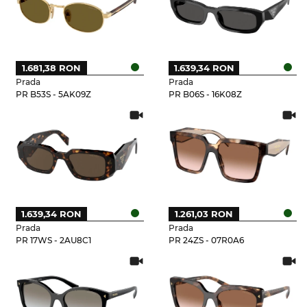
1.681,38 RON
1.639,34 RON
Prada
Prada
PR B53S - 5AK09Z
PR B06S - 16K08Z
1.639,34 RON
1.261,03 RON
Prada
Prada
PR 17WS - 2AU8C1
PR 24ZS - 07R0A6