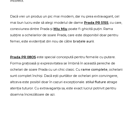
incorect.
Dacă vrei un produs un pic mai modern, dar nu prea extravagant, cel
mai bun lucru este să alegi modelul de dame
Prada PR 51SS
, cu care,
conexiunea dintre Prada și
Miu Miu
poate fi ghicită puțin. Rama
subțire a ochelarilor de soare Prada, care este disponibil doar pentru
femei, este evidențiat din nou de către
brațele aurii
.
Prada PR 08OS
este special concepută pentru femeile cu putere.
Forma grațioasă și expresivitatea se îmbină în această pereche de
ochelari de soare Prada cu un chic clasic. Cu
rame complete
, ochelarii
sunt complet închiși. Dacă ești purtător de ochelari prin convingere,
altceva este posibil doar în cazuri excepționale.
stilul fluture
atrage
atenția tuturor. Cu extravaganța sa, este exact lucrul potrivit pentru
doamna încrezătoare de azi.