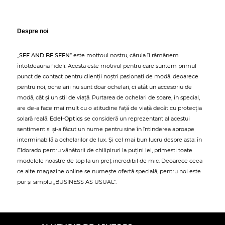
Despre noi
„
SEE AND BE SEEN
” este mottoul nostru, căruia îi rămânem
întotdeauna fideli. Acesta este motivul pentru care suntem primul
punct de contact pentru clienții noștri pasionați de modă. deoarece
pentru noi, ochelarii nu sunt doar ochelari, ci atât un accesoriu de
modă, cât și un stil de viață. Purtarea de ochelari de soare, în special,
are de-a face mai mult cu o atitudine față de viață decât cu protecția
solară reală.
Edel-Optics
se consideră un reprezentant al acestui
sentiment și și-a făcut un nume pentru sine în întinderea aproape
interminabilă a ochelarilor de lux. Și cel mai bun lucru despre asta: în
Eldorado pentru vânătorii de chilipiruri la puțini lei, primești toate
modelele noastre de top la un preț incredibil de mic. Deoarece ceea
ce alte magazine online se numește ofertă specială, pentru noi este
pur și simplu „BUSINESS AS USUAL”.