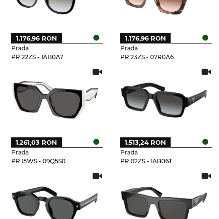
1.176,96 RON
1.176,96 RON
Prada
Prada
PR 22ZS - 1AB0A7
PR 23ZS - 07R0A6
1.261,03 RON
1.513,24 RON
Prada
Prada
PR 15WS - 09Q5S0
PR 02ZS - 1AB06T