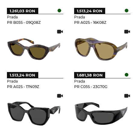
1.261,03 RON
1.513,24 RON
Prada
Prada
PR B05S - 09Q08Z
PR A02S - 16K08Z
1.513,24 RON
1.681,38 RON
Prada
Prada
PR A02S - 17N09Z
PR C05S - 23G70G