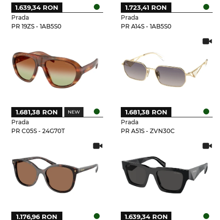
1.639,34 RON
1.723,41 RON
Prada
Prada
PR 19ZS - 1AB5S0
PR A14S - 1AB5S0
1.681,38 RON
1.681,38 RON
Prada
Prada
PR C05S - 24G70T
PR A51S - ZVN30C
1.176,96 RON
1.639,34 RON