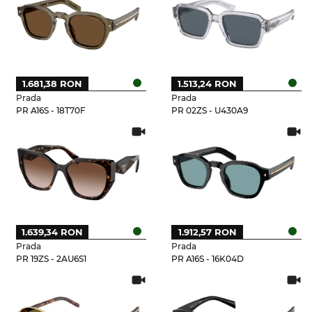
1.681,38 RON
1.513,24 RON
Prada
Prada
PR A16S - 18T70F
PR 02ZS - U430A9
1.639,34 RON
1.912,57 RON
Prada
Prada
PR 19ZS - 2AU6S1
PR A16S - 16K04D