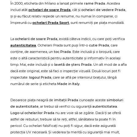
În 2000, eticheta din Milano a lansat primele
rame Prada
. Acestea
includ atât
ochelari de soare Prada
, cât și
ochelari de vedere Prada
,
și și-au făcut relativ repede un renume, nu numai în companie, ci
împreună cu
ochelari Prada Sport
, sunt renumiți pe piața mondială.
La
ochelarii de soare Prada
, există câteva indicii, cu care poți verifica
autenticitatea
. Ochelarii Prada sunt puși într-o
cutie Prada
, care
conține, de asemenea, un
toc Prada
. Este inclusă și o broșură, care
este o altă caracteristică pentru autenticitate și informativ în același
timp. Mai, este inclusă și o
lavetă de șters Prada
. Un alt mod de a afla
dacă este original, este să faci o inspecție vizuală. Două locuri pot fi
inspectate:
logoul Prada
, care se află pe interiorul brațului, lângă
numărul de serie și eticheta
Made in Italy
.
Deoarece piața neagră de
imitații Prada
cunoaște aceste
simboluri
de autenticitate
, ar trebui să verifici cu siguranță
autenticitatea
.
Logo-ul ochelarilor Prada
nu are voie să se zgârie. Dacă ți se oferă
astfel de rebuturi, trebuie să te reți, altfel, sănătatea ta poate fi în
pericol. Cu ochelari falsificați nu poți fi sigur, dacă este asigurată
protecția UV necesară. Și vederea ta merită cu siguranță mai mult,