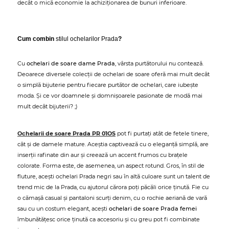
decât o mică economie la achiziționarea de bunuri inferioare.
Cum combin
stilul ochelarilor Prada
?
Cu
ochelari de soare dame Prada
, vârsta purtătorului nu contează.
Deoarece diversele colecții de ochelari de soare oferă mai mult decât
o simplă bijuterie pentru fiecare purtător de ochelari, care iubește
moda. Și ce vor doamnele și domnișoarele pasionate de modă mai
mult decât bijuterii? ;)
Ochelarii de soare Prada PR 01OS
pot fi purtați atât de fetele tinere,
cât și de damele mature. Aceștia captivează cu o eleganță simplă, are
inserții rafinate din aur și creează un accent frumos cu brațele
colorate. Forma este, de asemenea, un aspect rotund. Gros, în stil de
fluture, acești ochelari Prada negri sau în altă culoare sunt un talent de
trend mic de la Prada, cu ajutorul cărora poți păcăli orice ținută. Fie cu
o cămașă casual și pantaloni scurți denim, cu o rochie aeriană de vară
sau cu un costum elegant, acești
ochelari de soare Prada femei
îmbunătățesc orice ținută ca accesoriu și cu greu pot fi combinate