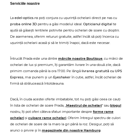
Serviciile noastre
La
edel-optics.ro
poți conjura cu ușurință ochelarii direct pe nas cu
proba online 3D
pentru a găsi modelul ideal.
Opticianul digital
te
ajută să găsești lentilele potrivite pentru ochelari de soare cu dioptrii.
De asemenea, oferim retururi gratuite, astfel încât să poți încerca cu
ușurință ochelarii acasă și să le trimiți înapoi, dacă este necesar.
Întrucât Prada este una dintre
mărcile noastre Boutique
, cu mărci de
ochelari de lux și premium, îți garantăm livrare în una-două zile, dacă
primim comanda până la ora 17:00. Pe lângă
livrarea gratuită cu UPS
Express
, mai punem și un
Eyeshaker
în cutie, astfel, încât ochelari de
firmă să strălucească întotdeauna.
Dacă, în ciuda acestei oferte imbatabile, tot nu poți găsi ceea ce cauți
în lista de ochelari de soare Prada, „
Maestrul de ochelari
” sau
blogul
nostru, îți pot oferi câteva sfaturi importante despre
forme rame
ochelari
și
culoare rame ochelari
. Oferim întregul spectru de culori
de ochelari de soare de la maro la gri până la roz. Desigur, poți să
arunci o privire și în
magazinele din noastre Hamburg
.