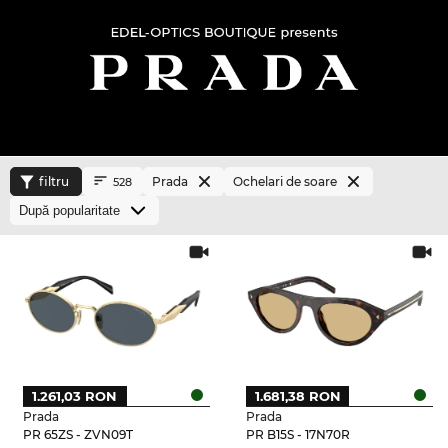
filtru
Prada
Ochelari de soare
528
1.261,03 RON
1.681,38 RON
Prada
Prada
PR 65ZS - ZVN09T
PR B15S - 17N70R