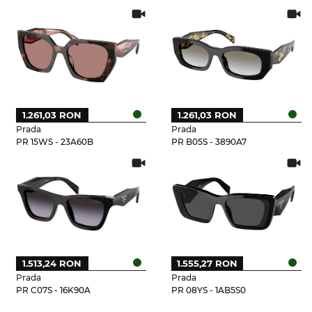
1.261,03 RON
1.261,03 RON
Prada
Prada
PR 15WS - 23A60B
PR B05S - 3890A7
1.513,24 RON
1.555,27 RON
Prada
Prada
PR C07S - 16K90A
PR 08YS - 1AB5S0