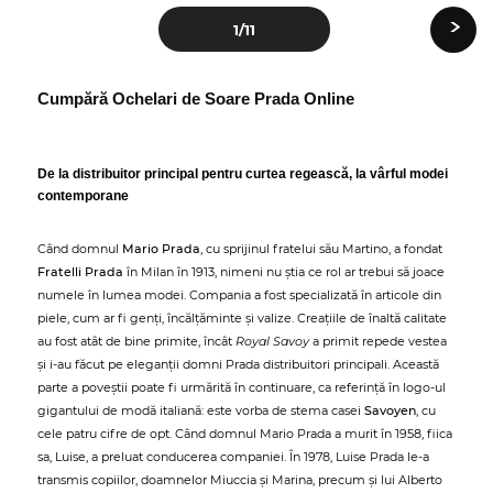
›
1
/11
Cumpără Ochelari de Soare Prada Online
De la distribuitor principal pentru curtea regească, la vârful modei
contemporane
Când domnul
Mario Prada
, cu sprijinul fratelui său Martino, a fondat
Fratelli Prada
în Milan în 1913, nimeni nu știa ce rol ar trebui să joace
numele în lumea modei. Compania a fost specializată în articole din
piele, cum ar fi genți, încălțăminte și valize. Creațiile de înaltă calitate
au fost atât de bine primite, încât
Royal Savoy
a primit repede vestea
și i-au făcut pe eleganții domni Prada distribuitori principali. Această
parte a poveștii poate fi urmărită în continuare, ca referință în logo-ul
gigantului de modă italiană: este vorba de stema casei
Savoyen
, cu
cele patru cifre de opt. Când domnul Mario Prada a murit în 1958, fiica
sa, Luise, a preluat conducerea companiei. În 1978, Luise Prada le-a
transmis copiilor, doamnelor Miuccia și Marina, precum și lui Alberto