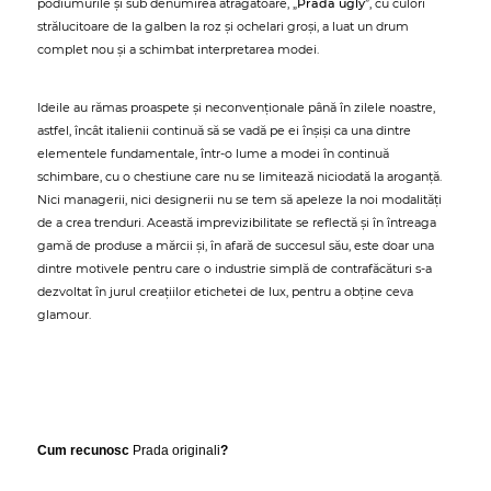
podiumurile și sub denumirea atrăgătoare, „
Prada ugly
”, cu culori
strălucitoare de la galben la roz și ochelari groși, a luat un drum
complet nou și a schimbat interpretarea modei.
Ideile au rămas proaspete și neconvenționale până în zilele noastre,
astfel, încât italienii continuă să se vadă pe ei înșiși ca una dintre
elementele fundamentale, într-o lume a modei în continuă
schimbare, cu o chestiune care nu se limitează niciodată la aroganță.
Nici managerii, nici designerii nu se tem să apeleze la noi modalități
de a crea trenduri. Această imprevizibilitate se reflectă și în întreaga
gamă de produse a mărcii și, în afară de succesul său, este doar una
dintre motivele pentru care o industrie simplă de contrafăcături s-a
dezvoltat în jurul creațiilor etichetei de lux, pentru a obține ceva
glamour.
Cum recunosc
Prada originali
?