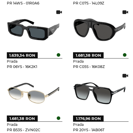
PR 14WS - 01R0A6
PR C07S - 14L09Z
1.639,34 RON
1.681,38 RON
Prada
Prada
PR 06YS - 16K2K1
PR C05S - 16K08Z
1.681,38 RON
1.176,96 RON
Prada
Prada
PR B53S - ZVN02C
PR 20YS - 1AB06T