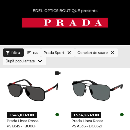
filtru
Prada Sport
Ochelari de soare
136
1.345,10 RON
1.534,26 RON
Prada Linea Rossa
Prada Linea Rossa
PS B51S - 1BO06F
PS A53S - DG05Z1