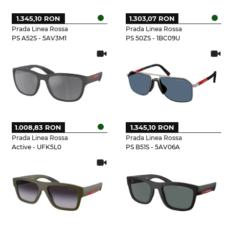
1.345,10 RON
1.303,07 RON
Prada Linea Rossa
Prada Linea Rossa
PS A52S - 5AV3M1
PS 50ZS - 1BC09U
1.008,83 RON
1.345,10 RON
Prada Linea Rossa
Prada Linea Rossa
Active - UFK5L0
PS B51S - 5AV06A