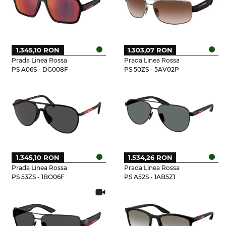
1.345,10 RON
1.303,07 RON
Prada Linea Rossa
Prada Linea Rossa
PS A06S - DG008F
PS 50ZS - 5AV02P
1.345,10 RON
1.534,26 RON
Prada Linea Rossa
Prada Linea Rossa
PS 53ZS - 1BO06F
PS A52S - 1AB5Z1