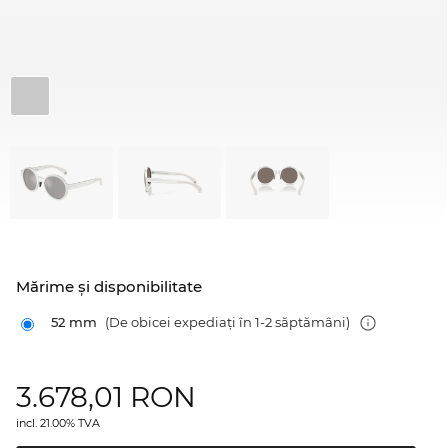
Mărime şi disponibilitate
52 mm
(De obicei expediați în 1-2 săptămâni)
3.678,01
RON
incl. 21.00% TVA