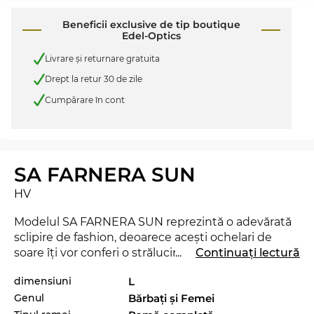
Beneficii exclusive de tip boutique
Edel-Optics
Livrare şi returnare gratuita
Drept la retur 30 de zile
Cumpărare în cont
SA FARNERA SUN
HV
Modelul SA FARNERA SUN reprezintă o adevărată
sclipire de fashion, deoarece aceşti ochelari de
soare îţi vor conferi o strălucire aparte, care va
...
Continuați lectură
transforma noaptea în zi fără a fi nici măcar o rază
dimensiuni
L
de soare necesară. Cu acest nou model de la
Etnia
Genul
Bărbaţi şi Femei
Barcelona
poţi demonstra că eşti un „trend-