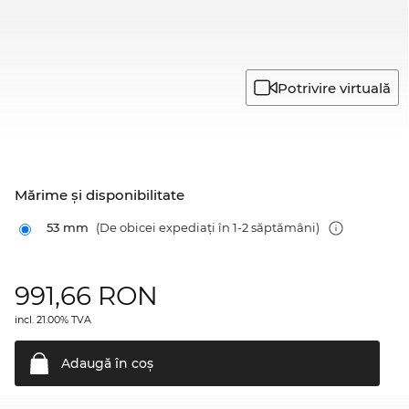
Potrivire virtuală
Mărime şi disponibilitate
53 mm
(De obicei expediați în 1-2 săptămâni)
991,66
RON
incl. 21.00% TVA
Adaugă în
coş