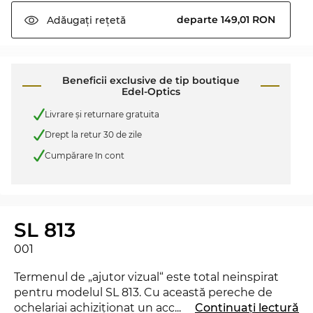
departe 149,01 RON
Adăugați
rețetă
Beneficii exclusive de tip boutique
Edel-Optics
Livrare şi returnare gratuita
Drept la retur 30 de zile
Cumpărare în cont
SL 813
001
Termenul de „ajutor vizual“ este total neinspirat
pentru modelul SL 813. Cu această pereche de
ochelariai achiziţionat un accesoriu, care iţi va
...
Continuați lectură