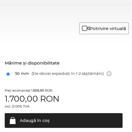
Potrivire virtuală
Mărime şi disponibilitate
50 mm
(De obicei expediați în 1-2 săptămâni)
1.888,88 RON
Preţ recomandat
1.700,00
RON
incl. 21.00% TVA
Adaugă în
coş