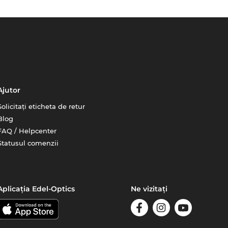
Ajutor
Solicitați eticheta de retur
Blog
FAQ / Helpcenter
Statusul comenzii
Aplicația Edel-Optics
Ne vizitați