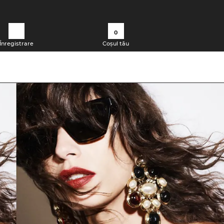
0
Înregistrare
Coșul tău