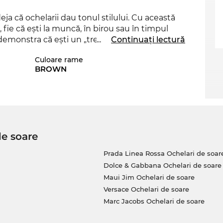
deja că ochelarii dau tonul stilului. Cu această
, fie că eşti la muncă, în birou sau în timpul
demonstra că eşti un „trend-setter“ veritabil.
...
Continuați lectură
se impună prin colecţia sa, stabilind un trend
Culoare rame
BROWN
ât şi pentru
bărbaţi
un accesoriu care
tri şi va fi în curând din nou pe stoc. Dacă îi
garanţia că îţi vom expedia acest model
Saint
de soare
. Cumpărând de pe Edel-Optics îţi asiguri cel mai
e întotdeauna „on Sale”!
Prada Linea Rossa Ochelari de soar
Dolce & Gabbana Ochelari de soare
Maui Jim Ochelari de soare
Versace Ochelari de soare
Marc Jacobs Ochelari de soare