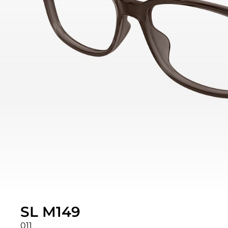
SL M149
011