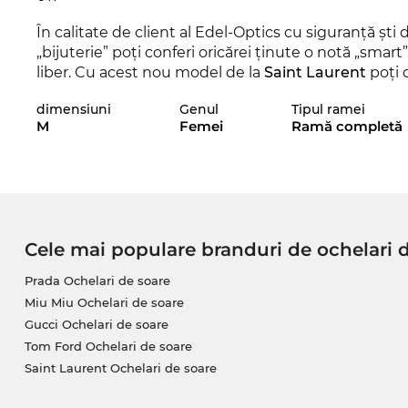
În calitate de client al Edel-Optics cu siguranţă şti 
„bijuterie” poţi conferi oricărei ţinute o notă „smart”
liber. Cu acest nou model de la
Saint
Laurent
poţi 
Chiar şi în sezonul actual, acest brand reuşeşte să 
dimensiuni
Genul
Tipul ramei
deosebit pentru 2025.
M
Femei
Ramă completă
Aceşti Ochelari de vedere sunt atât pentru
femei
c
garantează un look şi o vedere impecabilă.
Acest model a fost din nou comandat la furnizorii noş
vei comanda acum, îţi asiguri preţul foarte bun şi 
Cele mai populare branduri de ochelari 
Laurent
exact în ziua în care ne vor fi nouă livraţi
bun preţ, pentru că standardul nostru prioritar est
Prada Ochelari de soare
Miu Miu Ochelari de soare
Gucci Ochelari de soare
Tom Ford Ochelari de soare
Saint Laurent Ochelari de soare