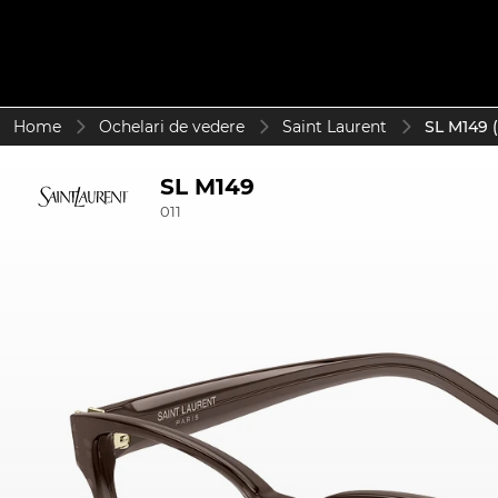
Home
Ochelari de vedere
Saint Laurent
SL M149 (
SL M149
011