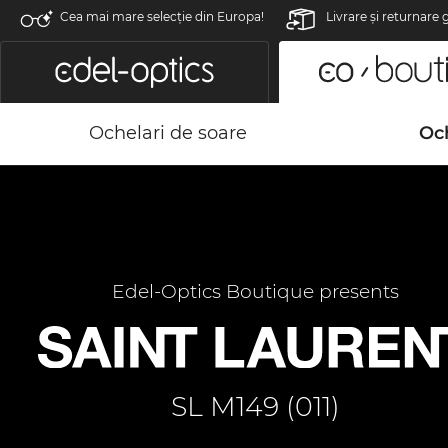
Cea mai mare selecție din Europa!
Livrare şi returnare 
Ochelari de soare
Och
Edel-Optics Boutique presents
SL M149 (011)