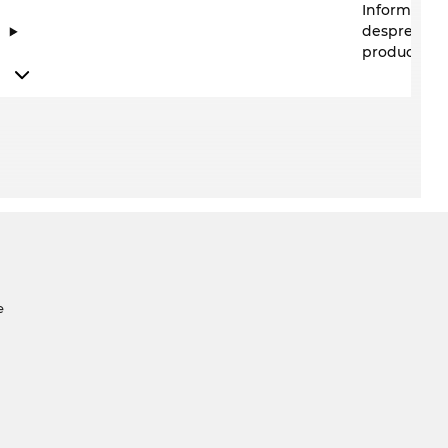
Informații
despre
producător
e