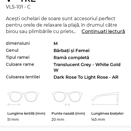
VLS-101 - C
Aceşti ochelari de soare sunt accesoriul perfect
pentru orele de relaxare la plajă, în drumul către
birou sau plimbările cu prietenii prin oraş. Există
...
Continuați lectură
însă şi un dezavantaj: cu siguranţă vei atrage pe ici-
dimensiuni
M
colo şi câteva priviri invidioase. Modelul VLS-101
Genul
Bărbaţi şi Femei
este lansat de curând pe piaţă în 2023, aşa încât cu
siguranţă vei fi la ultimul răcnet cu aceşti ochelari.
Tipul ramei
Ramă completă
Modelul de ochelari VLS-101 este disponibil în
Culoare rame
Translucent Grey - White Gold
shop-ul online Edel-Optics şi în alte variante şic de
W
la
Valentino
, din colecţiile 2022 şi 2023.
Culoarea lentilei
Dark Rose To Light Rose - AR
Ramele din material
plastic
, ca şi acestea, se
bucură de o valabilitate eternă şi oferă un confort
maxim la purtare. Modelul VLS-101 se aşază super
comod pe nas! Aceşti ochelari de marcă conferă
Lungime lentilă (mm)
Punte nazală (mm)
Lungimea brațelor
desigur şi o protecţia
UV400
optimă pentru ochii
51 mm
20 mm
145 mm
tăi.