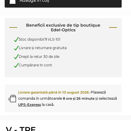
Adaugă în
coş
Beneficii exclusive de tip boutique
Edel-Optics
Stoc disponibil
1
VLS-101
Livrare şi returnare gratuita
Drept la retur 30 de zile
Cumpărare în cont
Livrare garantată până în
10 august 2026
:
Plasează
comanda în următoarele
8 ore şi 26 minute
şi selectează
UPS-Express
la casă.
V - TRE