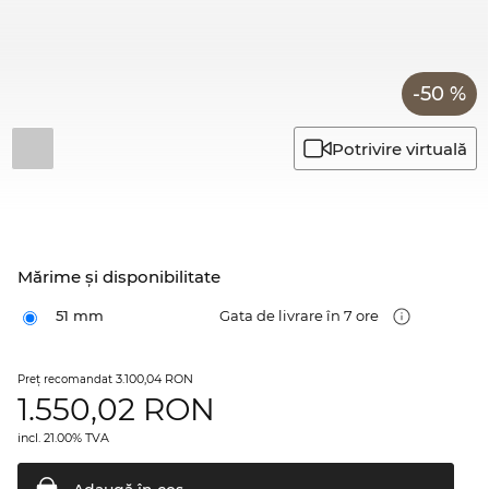
-50 %
Potrivire virtuală
Mărime şi disponibilitate
51 mm
Gata de livrare în 7 ore
3.100,04 RON
Preţ recomandat
1.550,02
RON
incl. 21.00% TVA