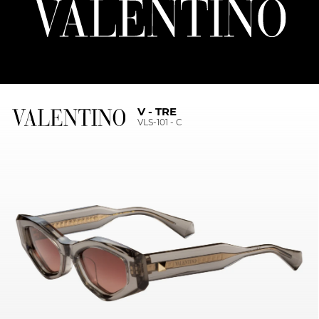
V - TRE
VLS-101 - C